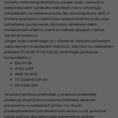
rozsahu vyvinuté spoločnosťou Jünger Audio, vyvinuté a
zdokonaľované v priebehu niekoľkých rokov, umožňujú
zariadeniam na riadenie úrovne, ako sú kompresory, AGC a
limitery, pracovať s výnimočne vysokou kvalitou zvuku, bez
zafarbenia, pumpovania, dýchania, skreslenia alebo
modulačných efektov, ktoré sú niekedy spojené s týmto
typom procesorov.
Jünger Audio Level Magic je v súlade so všetkými súčasnými
celosvetovými štandardmi hlasitosti, založený na základnom
princípe ITU-R BS.1770(-1/2/3), Level Magic poskytuje
kompatibilitu s:
EBU R128
ATSC A/85
ARIB TR-B32
TV ZDARMA OP-59
Portaria 354
Vstavaný správca predvolieb a prepínač predvolieb
poskytujú okamžité a intuitívne ovládanie všetkých
parametrov a ovládacích prvkov. Do dvoch
prednastavených/parametrových slotov, A a B, je možné
naraz načítať dve úplné sady parametrov, pričom