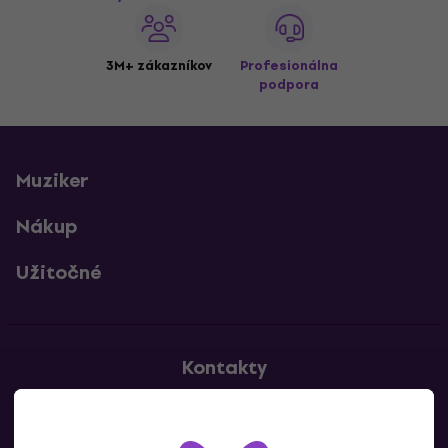
3M+ zákazníkov
Profesionálna
podpora
Muziker
Nákup
Užitočné
Kontakty
Kontaktuj nás