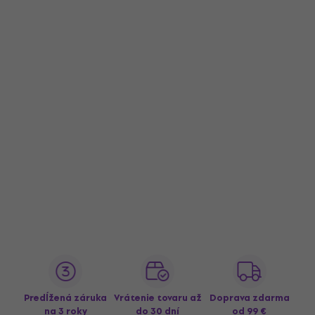
Predĺžená záruka
Vrátenie tovaru až
Doprava zdarma
na 3 roky
do 30 dní
od 99 €