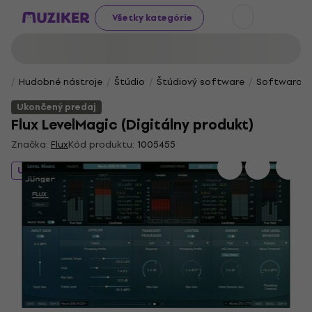
Všetky kategórie
Hudobné nástroje
Štúdio
Štúdiový software
Softwarové 
Ukončený predaj
Flux LevelMagic (Digitálny produkt)
Značka:
Flux
Kód produktu:
1005455
Ukončený predaj