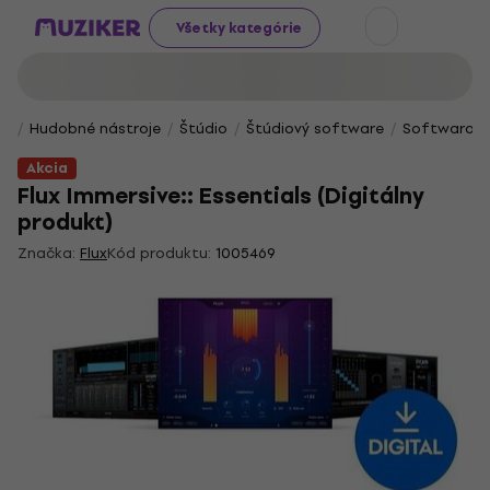
Všetky kategórie
Hudobné nástroje
Štúdio
Štúdiový software
Softwarové 
Akcia
Flux Immersive:: Essentials (Digitálny
produkt)
Značka:
Flux
Kód produktu:
1005469