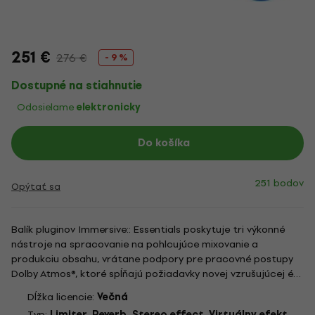
251 €
276 €
- 9 %
Dostupné na stiahnutie
Odosielame
elektronicky
Do košíka
251 bodov
Opýtať sa
Balík pluginov Immersive:: Essentials poskytuje tri výkonné
nástroje na spracovanie na pohlcujúce mixovanie a
produkciu obsahu, vrátane podpory pre pracovné postupy
Dolby Atmos®, ktoré spĺňajú požiadavky novej vzrušujúcej éry
v produkcii zvuku – The Immersive Audio Revolution. • Elixír •
Dĺžka licencie:
Večná
Ircam Verb V3 • Ircam Hear V3 INFO:...
Typ:
Limiter, Reverb, Stereo effect, Virtuálny efekt