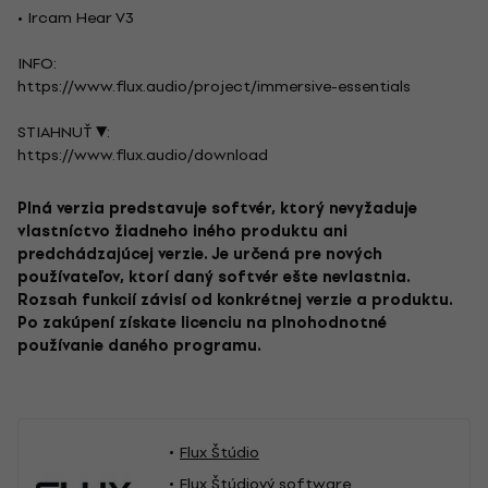
• Ircam Hear V3
INFO:
https://www.flux.audio/project/immersive-essentials
STIAHNUŤ ▼:
https://www.flux.audio/download
Plná verzia predstavuje softvér, ktorý nevyžaduje
vlastníctvo žiadneho iného produktu ani
predchádzajúcej verzie. Je určená pre nových
používateľov, ktorí daný softvér ešte nevlastnia.
Rozsah funkcií závisí od konkrétnej verzie a produktu.
Po zakúpení získate licenciu na plnohodnotné
používanie daného programu.
Flux Štúdio
Flux Štúdiový software