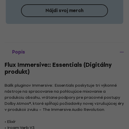
Nájdi svoj merch
Popis
Flux Immersive:: Essentials (Digitálny
produkt)
Balík pluginov Immersive:: Essentials poskytuje tri výkonné
nástroje na spracovanie na pohlcujúce mixovanie a
produkciu obsahu, vrátane podpory pre pracovné postupy
Dolby Atmos®, ktoré spĺňajú požiadavky novej vzrušujúcej éry
v produkcii zvuku – The Immersive Audio Revolution.
• Elixír
• Ircam Verb V3