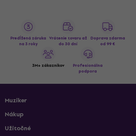
Predĺžená záruka
Vrátenie tovaru až
Doprava zdarma
na 3 roky
do 30 dní
od 99 €
3M+ zákazníkov
Profesionálna
podpora
Muziker
Nákup
Užitočné