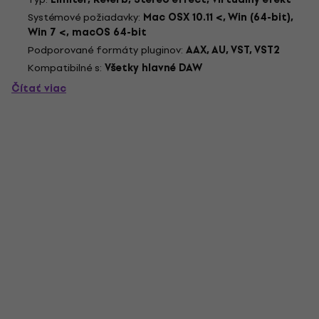
Systémové požiadavky:
Mac OSX 10.11 <, Win (64-bit),
Win 7 <, macOS 64-bit
Podporované formáty pluginov:
AAX, AU, VST, VST2
Kompatibilné s:
Všetky hlavné DAW
Čítať viac