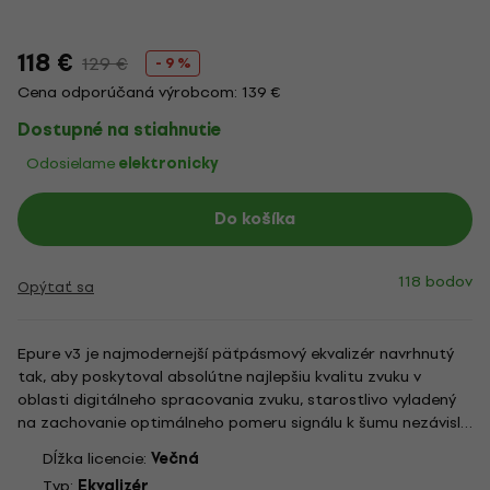
118 €
129 €
- 9 %
Cena odporúčaná výrobcom: 139 €
Dostupné na stiahnutie
Odosielame
elektronicky
Do košíka
118 bodov
Opýtať sa
Epure v3 je najmodernejší päťpásmový ekvalizér navrhnutý
tak, aby poskytoval absolútne najlepšiu kvalitu zvuku v
oblasti digitálneho spracovania zvuku, starostlivo vyladený
na zachovanie optimálneho pomeru signálu k šumu nezávisle
od nastavení parametrov. Chirurgicky presný nástroj s
Dĺžka licencie:
Večná
ostrými hranami vytvorený tak, aby spĺňal požiadavky...
Typ:
Ekvalizér