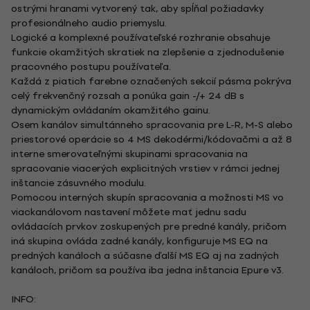
ostrými hranami vytvorený tak, aby spĺňal požiadavky
profesionálneho audio priemyslu.
Logické a komplexné používateľské rozhranie obsahuje
funkcie okamžitých skratiek na zlepšenie a zjednodušenie
pracovného postupu používateľa.
Každá z piatich farebne označených sekcií pásma pokrýva
celý frekvenčný rozsah a ponúka gain -/+ 24 dB s
dynamickým ovládaním okamžitého gainu.
Osem kanálov simultánneho spracovania pre L-R, M-S alebo
priestorové operácie so 4 MS dekodérmi/kódovačmi a až 8
interne smerovateľnými skupinami spracovania na
spracovanie viacerých explicitných vrstiev v rámci jednej
inštancie zásuvného modulu.
Pomocou interných skupín spracovania a možnosti MS vo
viackanálovom nastavení môžete mať jednu sadu
ovládacích prvkov zoskupených pre predné kanály, pričom
iná skupina ovláda zadné kanály, konfiguruje MS EQ na
predných kanáloch a súčasne ďalší MS EQ aj na zadných
kanáloch, pričom sa používa iba jedna inštancia Epure v3.
INFO: