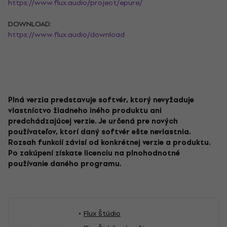
https://www.flux.audio/project/epure/
DOWNLOAD:
https://www.flux.audio/download
Plná verzia predstavuje softvér, ktorý nevyžaduje
vlastníctvo žiadneho iného produktu ani
predchádzajúcej verzie. Je určená pre nových
používateľov, ktorí daný softvér ešte nevlastnia.
Rozsah funkcií závisí od konkrétnej verzie a produktu.
Po zakúpení získate licenciu na plnohodnotné
používanie daného programu.
Flux Štúdio