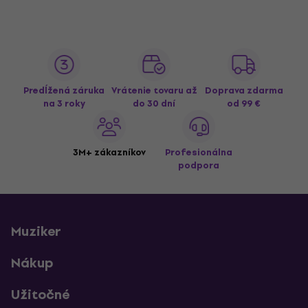
Predĺžená záruka
Vrátenie tovaru až
Doprava zdarma
na 3 roky
do 30 dní
od 99 €
3M+ zákazníkov
Profesionálna
podpora
Muziker
Nákup
Užitočné