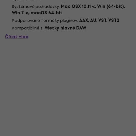
Systémové požiadavky:
Mac OSX 10.11 <, Win (64-bit),
Win 7 <, macOS 64-bit
Podporované formáty pluginov:
AAX, AU, VST, VST2
Kompatibilné s:
Všetky hlavné DAW
Čítať viac