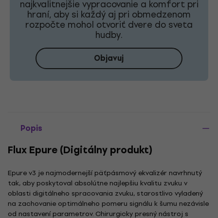
najkvalitnejšie vypracovanie a komfort pri
hraní, aby si každý aj pri obmedzenom
rozpočte mohol otvoriť dvere do sveta
hudby.
Objavuj
Popis
Flux Epure (Digitálny produkt)
Epure v3 je najmodernejší päťpásmový ekvalizér navrhnutý
tak, aby poskytoval absolútne najlepšiu kvalitu zvuku v
oblasti digitálneho spracovania zvuku, starostlivo vyladený
na zachovanie optimálneho pomeru signálu k šumu nezávisle
od nastavení parametrov. Chirurgicky presný nástroj s