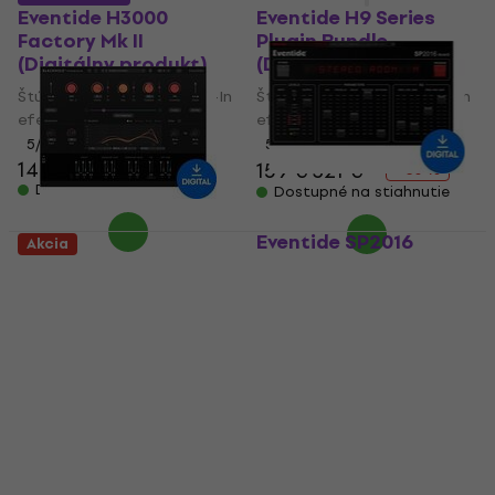
Eventide H3000
Eventide H9 Series
Factory Mk II
Plugin Bundle
(Digitálny produkt)
(Digitálny produkt)
Štúdiový softwarový Plug-In
Štúdiový softwarový Plug-In
efekt
efekt
5
/5
5
/5
142 €
159 €
321 €
- 50 %
Dostupné na stiahnutie
Dostupné na stiahnutie
Eventide SP2016
Akcia
Reverb (Digitálny
Eventide Blackhole
produkt)
Immersive (Digitálny
produkt)
Štúdiový softwarový Plug-In
efekt
Štúdiový softwarový Plug-In
89,50 €
93,10 €
efekt
Dostupné na stiahnutie
187 €
Dostupné na stiahnutie