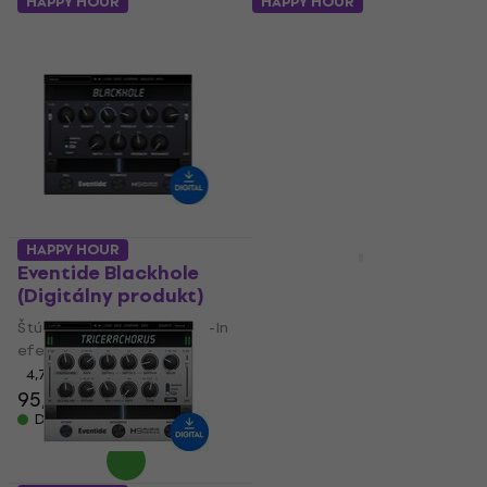
HAPPY HOUR
HAPPY HOUR
HAPPY HOUR
HAPPY HOUR
Eventide Blackhole
Eventide Clockworks
(Digitálny produkt)
bundle (Digitálny
produkt)
Štúdiový softwarový Plug-In
efekt
Štúdiový softwarový Plug-In
efekt
4,7
/5
95,60 €
132 €
272 €
- 51 %
Dostupné na stiahnutie
Dostupné na stiahnutie