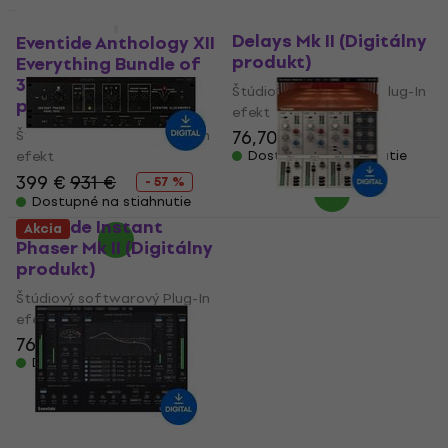
Eventide H3000 Band
Akcia
Delays Mk II (Digitálny
Eventide Anthology XII
produkt)
Everything Bundle of
32 Plugins (Digitálny
Štúdiový softwarový Plug-In
produkt)
efekt
76,70 €
Štúdiový softwarový Plug-In
efekt
Dostupné na stiahnutie
399 €
931 €
- 57 %
Dostupné na stiahnutie
Eventide Instant
Akcia
Phaser Mk II (Digitálny
Eventide Tverb
produkt)
(Digitálny produkt)
Štúdiový softwarový Plug-In
Štúdiový softwarový Plug-In
efekt
efekt
76,70 €
66 €
139 €
- 53 %
Dostupné na stiahnutie
Dostupné na stiahnutie