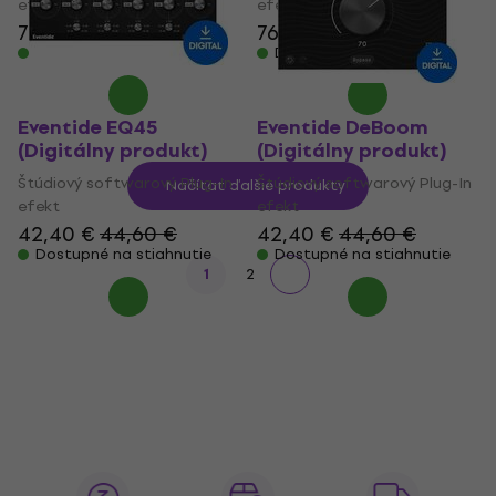
efekt
efekt
76,50 €
76,50 €
Dostupné na stiahnutie
Dostupné na stiahnutie
Eventide EQ45
Eventide DeBoom
(Digitálny produkt)
(Digitálny produkt)
Štúdiový softwarový Plug-In
Štúdiový softwarový Plug-In
Načítať ďalšie produkty
efekt
efekt
42,40 €
44,60 €
42,40 €
44,60 €
Dostupné na stiahnutie
Dostupné na stiahnutie
1
2