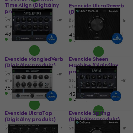
Time Align (Digitálny
Eventide UltraReverb
produkt)
(Digitálny produkt)
Štúdiový softwarový Plug-In
Štúdiový softwarový Plug-In
efekt
efekt
43 €
45,20 €
45 €
91,30 €
- 51 %
Dostupné na stiahnutie
Dostupné na stiahnutie
Eventide MangledVerb
Eventide Sheen
(Digitálny produkt)
Machine (Digitálny
produkt)
Štúdiový softwarový Plug-In
efekt
Štúdiový softwarový Plug-In
efekt
76,50 €
42,40 €
44,60 €
Dostupné na stiahnutie
Dostupné na stiahnutie
Eventide UltraTap
Eventide Spring
(Digitálny produkt)
(Digitálny produkt)
Štúdiový softwarový Plug-In
Štúdiový softwarový Plug-In