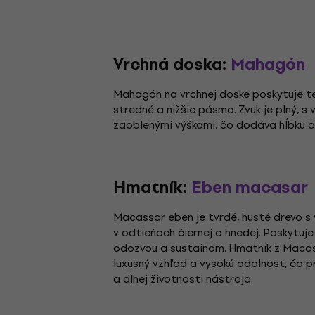
Vrchná doska:
Mahagón
Mahagón na vrchnej doske poskytuje t
stredné a nižšie pásmo. Zvuk je plný, 
zaoblenými výškami, čo dodáva hĺbku a
Hmatník:
Eben macasar
Macassar eben je tvrdé, husté drevo 
v odtieňoch čiernej a hnedej. Poskytuje
odozvou a sustainom. Hmatník z Macas
luxusný vzhľad a vysokú odolnosť, čo pr
a dlhej životnosti nástroja.