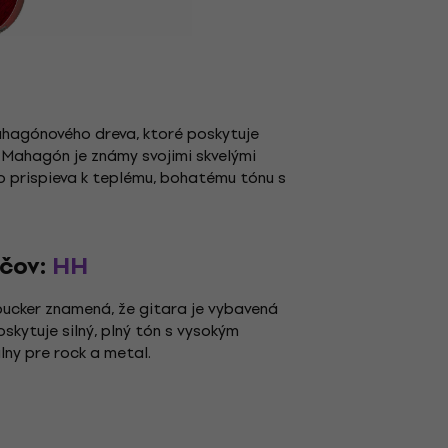
ahagónového dreva, ktoré poskytuje
. Mahagón je známy svojimi skvelými
o prispieva k teplému, bohatému tónu s
ačov:
HH
cker znamená, že gitara je vybavená
kytuje silný, plný tón s vysokým
ny pre rock a metal.