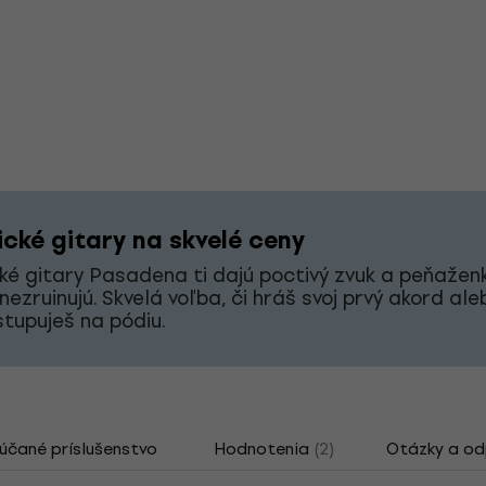
ické gitary na skvelé ceny
ké gitary Pasadena ti dajú poctivý zvuk a peňaženk
nezruinujú. Skvelá voľba, či hráš svoj prvý akord ale
stupuješ na pódiu.
čané príslušenstvo
Hodnotenia
(2)
Otázky a o