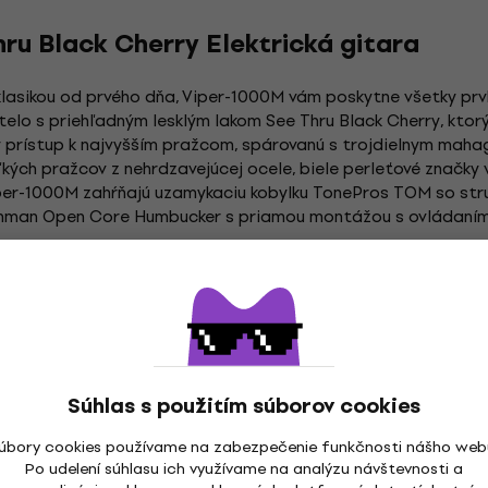
ru Black Cherry Elektrická gitara
klasikou od prvého dňa, Viper-1000M vám poskytne všetky prvk
lo s priehľadným lesklým lakom See Thru Black Cherry, ktorý
ý prístup k najvyšším pražcom, spárovanú s trojdielnym ma
ých pražcov z nehrdzavejúcej ocele, biele perleťové značky v 
per-1000M zahŕňajú uzamykaciu kobylku TonePros TOM so str
hman Open Core Humbucker s priamou montážou s ovládaním p
Povrchová úprava:
Lesk
Lesklá povrchová úprava dodáva akém
Súhlas s použitím súborov cookies
vzhľad. Tento typ povrchovej úpravy
úbory cookies používame na zabezpečenie funkčnosti nášho web
vrstiev laku alebo živice, ktoré sa ná
Po udelení súhlasu ich využívame na analýzu návštevnosti a
Výsledkom je hladký, reflexný povrch,