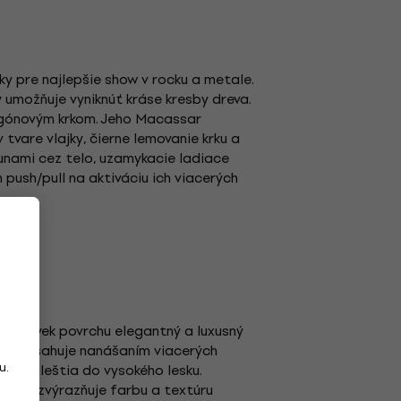
y pre najlepšie show v rocku a metale.
 umožňuje vyniknúť kráse kresby dreva.
hagónovým krkom. Jeho Macassar
tvare vlajky, čierne lemovanie krku a
unami cez telo, uzamykacie ladiace
ush/pull na aktiváciu ich viacerých
ukoľvek povrchu elegantný a luxusný
 sa dosahuje nanášaním viacerých
u.
sledne leštia do vysokého lesku.
 ktorý zvýrazňuje farbu a textúru