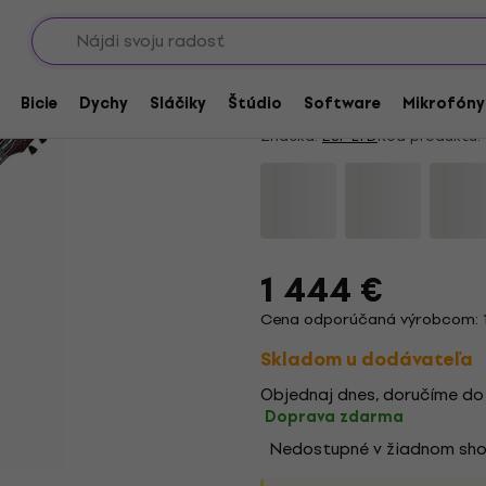
Showroomy
ut
ESP LTD Viper-1000 S
4,5
/5
2 x hodnotené
Bicie
Dychy
Sláčiky
Štúdio
Software
Mikrofóny
Značka:
ESP LTD
Kód produktu:
1 444 €
Cena odporúčaná výrobcom: 
Skladom u dodávateľa
Objednaj dnes, doručíme do
Doprava zdarma
Nedostupné v žiadnom sh