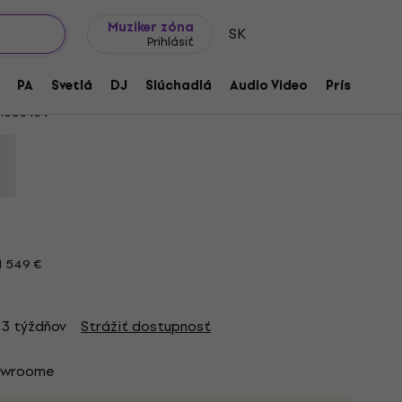
Tipy na darčeky
Často kladené otázky
Muziker Blog
Muziker zóna
SK
Prihlásiť
eeThru Black Cherry Elektrická gitara
PA
Svetlá
DJ
Slúchadlá
Audio Video
Príslušenst
1006434
1 549 €
 3 týždňov
Strážiť dostupnosť
owroome