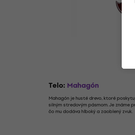
Telo:
Mahagón
Mahagón je husté drevo, ktoré poskytu
silným stredovým pásmom. Je známe pre
čo mu dodáva hlboký a zaoblený zvuk.