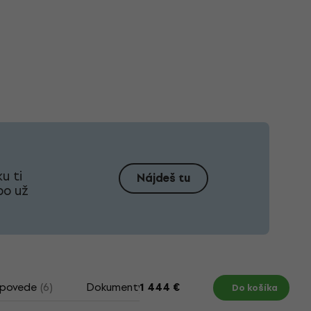
u ti
Nájdeš tu
bo už
dpovede
(6)
Dokumenty
Ako vybrať elektrickú git
1 444 €
Do košíka