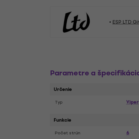
ESP LTD Gi
Parametre a špecifikáci
Určenie
Viper
Typ
Funkcie
6
Počet strún