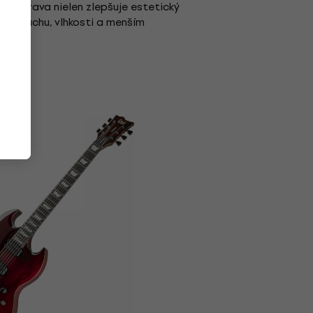
,
vá úprava nielen zlepšuje estetický
ti prachu, vlhkosti a menším