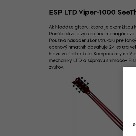
ESP LTD Viper-1000 SeeTh
Ak hľadáte gitaru, ktorá je okamžitou 
Ponúka skvele vyzerajúce mahagónové te
Používa nasadenú konštrukciu pre ľahk
ebenový hmatník obsahuje 24 extra veľk
hlavu vo farbe tela. Komponenty na Vi
mechaniky LTD a súpravu snímačov Fis
zvukov.
S