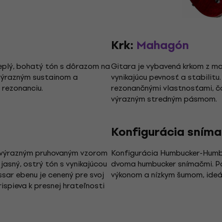
Krk:
Mahagón
eplý, bohatý tón s dôrazom na
Gitara je vybavená krkom z m
s výrazným sustainom a
vynikajúcu pevnosť a stabilitu
 rezonanciu.
rezonančnými vlastnosťami, č
výrazným stredným pásmom.
Konfigurácia sním
s výrazným pruhovaným vzorom
Konfigurácia Humbucker-Humbu
 jasný, ostrý tón s vynikajúcou
dvoma humbucker snímačmi. Pos
sar ebenu je cenený pre svoj
výkonom a nízkym šumom, ideál
ispieva k presnej hrateľnosti