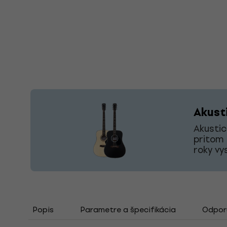
Akust
Akustic
pritom 
roky vy
Popis
Parametre a špecifikácia
Odporú