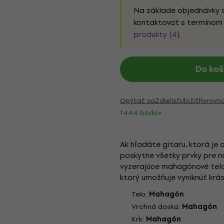
Na základe objednávky 
kontaktovať s termínom 
produkty (4)
.
Do koš
Opýtať sa
Zdieľať
Uložiť
Porovn
1444 bodov
Ak hľadáte gitaru, ktorá je
poskytne všetky prvky pre n
vyzerajúce mahagónové telo 
ktorý umožňuje vyniknúť krá
ľahký prístup k najvyšším pra
Telo:
Mahagón
Vrchná doska:
Mahagón
Krk:
Mahagón