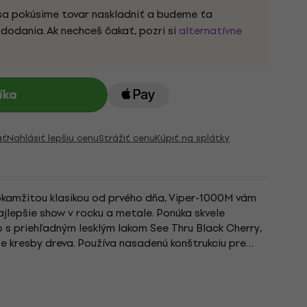
sa pokúsime tovar naskladniť a budeme ťa
dodania. Ak nechceš čakať, pozri si
alternatívne
íka
ať
Nahlásiť lepšiu cenu
Strážiť cenu
Kúpiť na splátky
 okamžitou klasikou od prvého dňa, Viper-1000M vám
ajlepšie show v rocku a metale. Ponúka skvele
s priehľadným lesklým lakom See Thru Black Cherry,
se kresby dreva. Používa nasadenú konštrukciu pre
žcom,...