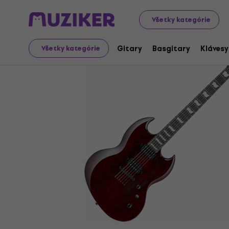
Hudobné nástroje
Gitary
Elektrické gitary
Doublec
Všetky kategórie
Gitary
Basgitary
Klávesy
Všetky kategórie