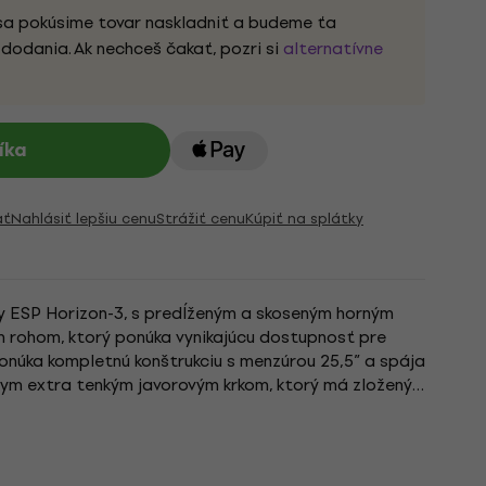
sa pokúsime tovar naskladniť a budeme ťa
dodania. Ak nechceš čakať, pozri si
alternatívne
íka
ať
Nahlásiť lepšiu cenu
Strážiť cenu
Kúpiť na splátky
y ESP Horizon-3, s predĺženým a skoseným horným
rohom, ktorý ponúka vynikajúcu dostupnosť pre
onúka kompletnú konštrukciu s menzúrou 25,5” a spája
nym extra tenkým javorovým krkom, ktorý má zložený
sť a pohodlie....