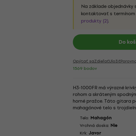
Na základe objednávky 
kontaktovať s termínom 
produkty (2)
.
Do koš
Opýtať sa
Zdieľať
Uložiť
Porovn
1569 bodov
H3-1000FR má výrazné krivk
rohom a skráteným spodným 
horné pražce. Táto gitara p
mahagónové telo s trojdiel
polomer pre maximálnu rýchlo
Telo:
Mahagón
Vrchná doska:
Nie
Krk:
Javor