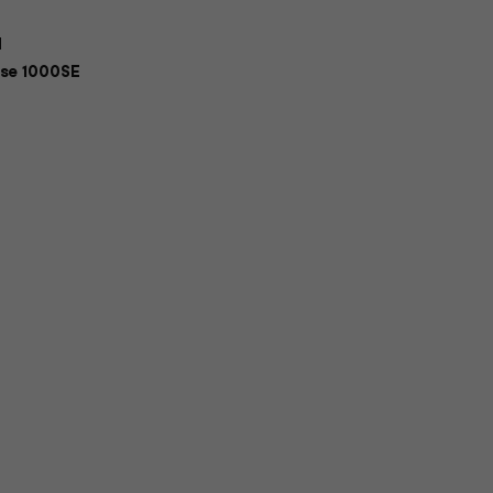
H
ose 1000SE