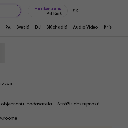
Tipy na darčeky
Často kladené otázky
Muziker Blog
Muziker zóna
SK
Prihlásiť
now White Elektrická gitara
PA
Svetlá
DJ
Slúchadlá
Audio Video
Príslušenst
1006413
 679 €
 objednaní u dodávateľa.
Strážiť dostupnosť
owroome