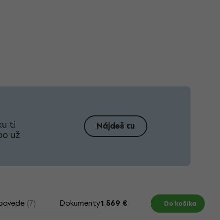
u ti
Nájdeš tu
bo už
povede
(7)
Dokumenty
Ako vybrať elektrickú gita
1 569 €
Do košíka