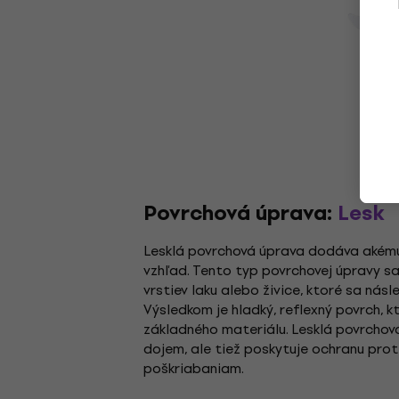
Povrchová úprava:
Lesk
Lesklá povrchová úprava dodáva akému
vzhľad. Tento typ povrchovej úpravy s
vrstiev laku alebo živice, ktoré sa násl
Výsledkom je hladký, reflexný povrch, k
základného materiálu. Lesklá povrchová
dojem, ale tiež poskytuje ochranu prot
poškriabaniam.