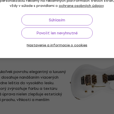
personalizáciu reklamy na reklamných platformách tretích strán
vždy v súlade s pravidlami o
ochrane osobných údajov
.
Súhlasím
Povoliť len nevyhnutné
Nastavenie a informacie o cookies
koľvek povrchu elegantný a luxusný
a dosahuje nanášaním viacerých
edne leštia do vysokého lesku.
torý zvýrazňuje farbu a textúru
 úprava nielen zlepšuje estetický
i prachu, vlhkosti a menším