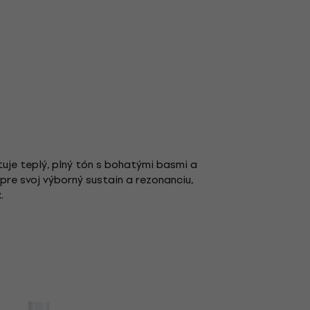
uje teplý, plný tón s bohatými basmi a
re svoj výborný sustain a rezonanciu,
.