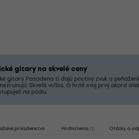
ické gitary na skvelé ceny
ké gitary Pasadena ti dajú poctivý zvuk a peňaženk
nezruinujú. Skvelá voľba, či hráš svoj prvý akord ale
stupuješ na pódiu.
čané príslušenstvo
Hodnotenia
(1)
Otázky a od