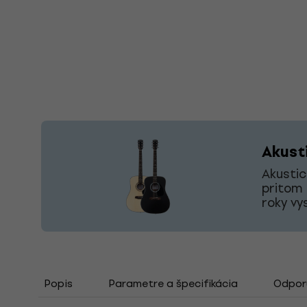
Akust
Akustic
pritom 
roky vy
Popis
Parametre a špecifikácia
Odporú