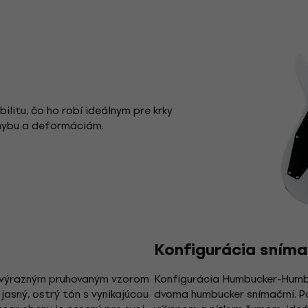
ilitu, čo ho robí ideálnym pre krky
ohybu a deformáciám.
Konfigurácia sním
s výrazným pruhovaným vzorom
Konfigurácia Humbucker-Humbu
 jasný, ostrý tón s vynikajúcou
dvoma humbucker snímačmi. Pos