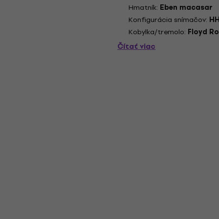
Hmatník:
Eben macasar
Konfigurácia snímačov:
H
Kobylka/tremolo:
Floyd R
Čítať viac