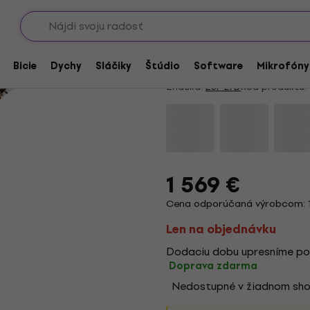
Showroomy
-Modely
ESP LTD H3-1000FR S
4
/5
1 x hodnotené
Bicie
Dychy
Sláčiky
Štúdio
Software
Mikrofóny
Značka:
ESP LTD
Kód produktu:
1 569 €
Cena odporúčaná výrobcom: 1
Len na objednávku
Dodaciu dobu upresníme po
Doprava zdarma
Nedostupné v žiadnom sh