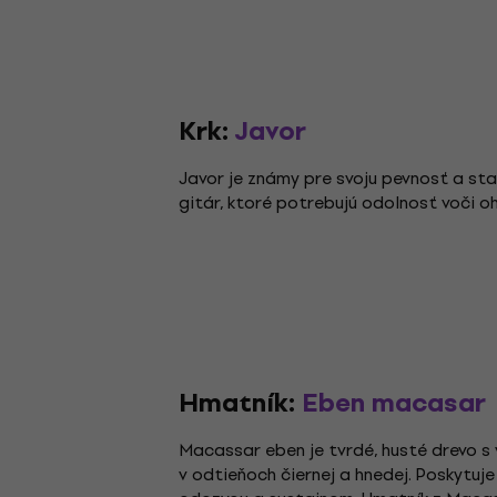
Krk:
Javor
Javor je známy pre svoju pevnosť a stab
gitár, ktoré potrebujú odolnosť voči 
Hmatník:
Eben macasar
Macassar eben je tvrdé, husté drevo 
v odtieňoch čiernej a hnedej. Poskytuje