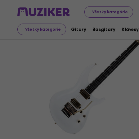
Hudobné nástroje
Gitary
Elektrické gitary
Super ST
Všetky kategórie
Gitary
Basgitary
Klávesy
Všetky kategórie