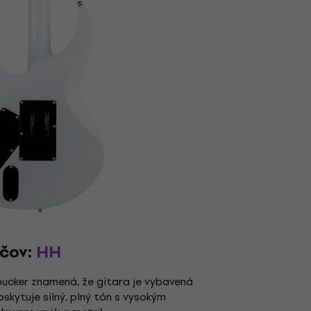
ačov:
HH
cker znamená, že gitara je vybavená
kytuje silný, plný tón s vysokým