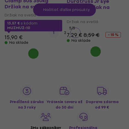
Clamp 50S 350kg
Duratruss Jr Eye
Držiak na svetlá
Clamp Držiak na
Načítať ďalšie produkty
svetlá
Držiak na svetlá
Držiak na svetlá
13,57 €
s kódom
MUZMUZ-10
5
/5
1
2
7,29 €
8,59 €
- 15 %
15,90 €
Na sklade
Na sklade
Predĺžená záruka
Vrátenie tovaru až
Doprava zdarma
na 3 roky
do 30 dní
od 99 €
3M+ zákazníkov
Profesionálna