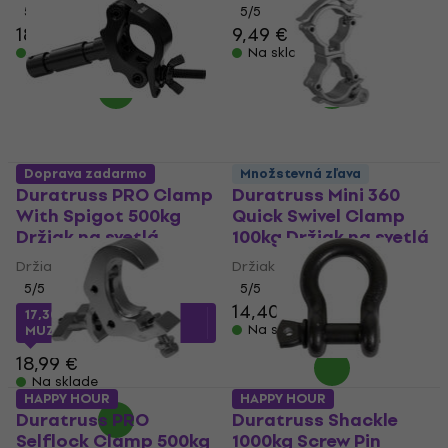
5
/5
5
/5
18,40 €
19,10 €
9,49 €
Na sklade
Na sklade
Doprava zadarmo
Množstevná zľava
Duratruss PRO Clamp
Duratruss Mini 360
With Spigot 500kg
Quick Swivel Clamp
Držiak na svetlá
100kg Držiak na svetlá
Držiak na svetlá
Držiak na svetlá
5
/5
5
/5
14,40 €
17,30 €
s kódom
Na sklade
MUZMUZ-5
18,99 €
Na sklade
HAPPY HOUR
HAPPY HOUR
Duratruss PRO
Duratruss Shackle
Selflock Clamp 500kg
1000kg Screw Pin