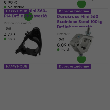
9,99 €
Na sklade
Duratruss Mini 360-
HAPPY HOUR
Doprava zadarmo
F14 Držiak na svetlá
Duratruss Mini 360
Stainless Steel 100kg
Držiak na svetlá
Držiak na svetlá
5
/5
3,77 €
Držiak na svetlá
Na sklade
5
/5
8,09 €
Na sklade
HAPPY HOUR
Doprava zadarmo
Duratruss Mini 360
Duratruss BIG PRO
Quick 100kg Držiak na
Clamp 750kg Držiak
svetlá
na svetlá
Držiak na svetlá
Držiak na svetlá
5
/5
5
/5
9,79 €
18,90 €
Na sklade
Na sklade