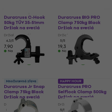
Množstevná zľava
Doprava zadarmo
Duratruss C-Hook
Duratruss BIG PRO
50kg TÜV 35-51mm
Clamp 750kg Black
Držiak na svetlá
Držiak na svetlá
Držiak na svetlá
Držiak na svetlá
4,3
/5
5
/5
7,90 €
19,30 €
Na sklade
Na sklade
Množstevná zľava
HAPPY HOUR
Duratruss Jr Snap
Duratruss PRO
Clamp 75kg Black
Selflock Clamp 500kg
Držiak na svetlá
Držiak na svetlá
Držiak na svetlá
Držiak na svetlá
5
/5
5
/5