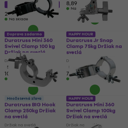
8,89 €
8,99 €
27 €
s kódom
MUZMUZ-5
Na sklade
28,90 €
Na sklade
Doprava zadarmo
HAPPY HOUR
Duratruss Mini 360
Duratruss Jr Snap
Swivel Clamp 100 kg
Clamp 75kg Držiak na
Držiak na svetlá
svetlá
Držiak na svetlá
Držiak na svetlá
5
/5
5
/5
10,20 €
10,36 €
7,90 €
Na sklade
Na sklade
Množstevná zľava
HAPPY HOUR
Duratruss BIG Hook
Duratruss Mini 360
Clamp 250kg Držiak
Swivel Clamp 100kg
na svetlá
Držiak na svetlá
Držiak na svetlá
Držiak na svetlá