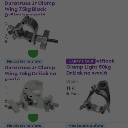
Quick 75kg Black
Duratruss Jr Clamp
Držiak na svetlá
Wing 75kg Black
Držiak na svetlá
Držiak na svetlá
Držiak na svetlá
5
/5
7,90 €
5
/5
Na sklade
7,69 €
Na sklade
Duratruss Selflock
Množstevná zľava
HAPPY HOUR
Clamp Light 50kg
Duratruss Jr Clamp
Držiak na svetlá
Wing 75kg Držiak na
svetlá
Držiak na svetlá
11 €
Držiak na svetlá
Na sklade
5
/5
6,90 €
Na sklade
Množstevná zľava
Množstevná zľava