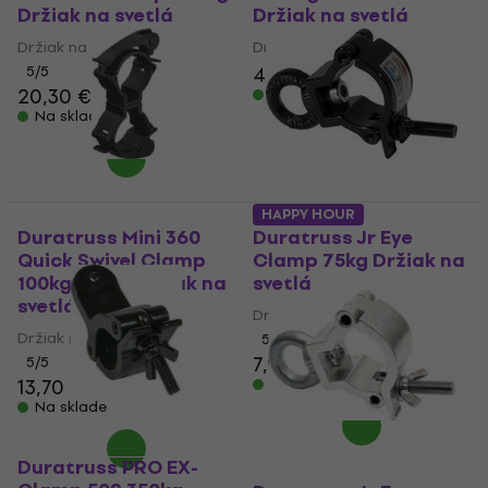
Držiak na svetlá
Držiak na svetlá
Držiak na svetlá
Držiak na svetlá
4,89 €
5
/5
20,30 €
Na sklade
Na sklade
HAPPY HOUR
Duratruss Mini 360
Duratruss Jr Eye
Quick Swivel Clamp
Clamp 75kg Držiak na
100kg Black Držiak na
svetlá
svetlá
Držiak na svetlá
Držiak na svetlá
5
/5
7,90 €
5
/5
13,70 €
Na sklade
Na sklade
Duratruss PRO EX-