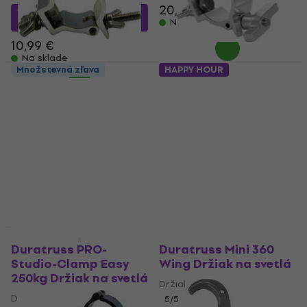
20,30 €
10,20 €
s kódom
Na sklade
MUZMUZ-5
10,99 €
Na sklade
Množstevná zľava
HAPPY HOUR
Duratruss BIG Jr.
Duratruss Mini 360
Stainless Steel Clamp
Wing Držiak na svetlá
100kg Držiak na svetlá
Držiak na svetlá
Držiak na svetlá
5
/5
7,59 €
9,09 €
5
/5
- 17 %
9,29 €
Na sklade
Na sklade
HAPPY HOUR
HAPPY HOUR
Duratruss PRO-
Duratruss Mini 360
Studio-Clamp Easy
Wing Držiak na svetlá
250kg Držiak na svetlá
Držiak na svetlá
Držiak na svetlá
5
/5