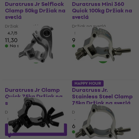
Duratruss Jr Selflock
Duratruss Mini 360
Clamp 50kg Držiak na
Quick 100kg Držiak na
svetlá
svetlá
Držiak na svetlá
Držiak na svetlá
4,7
/5
5
/5
11,30 €
9,19 €
9,69 €
Na sklade
Na sklade
HAPPY HOUR
Duratruss Jr Clamp
Duratruss Jr.
Quick 75kg Držiak na
Stainless Steel Clamp
svetlá
75kg Držiak na svetlá
Držiak na svetlá
Držiak na svetlá
5
/5
4,9
/5
6,30 €
7,60 €
s kódom
MUZMUZ-
Na sklade
20