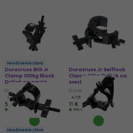
Množstevná zľava
Duratruss BIG Jr
Duratruss Jr Selflock
Clamp 100kg Black
Clamp 50kg Držiak na
Držiak na svetlá
svetlá
Držiak na svetlá
Držiak na svetlá
4,9
/5
4,7
/5
5,40 €
11 €
Na sklade
Na sklade
Duratruss Jr Clamp
Množstevná zľava