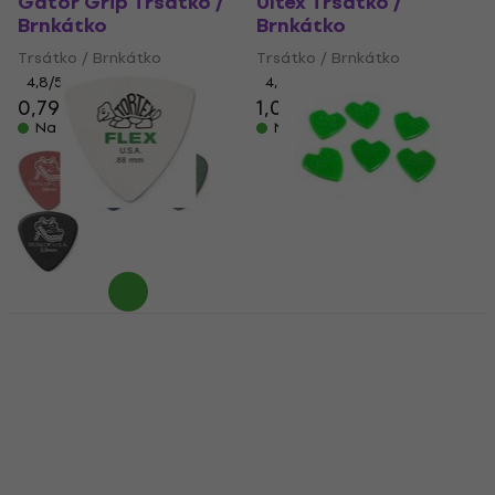
Gator Grip Trsátko /
Ultex Trsátko /
Brnkátko
Brnkátko
Trsátko / Brnkátko
Trsátko / Brnkátko
4,8
/5
4,8
/5
0,79 €
1,09 €
Na sklade
Na sklade
Dunlop 456R 0.88
Dunlop Kirk Hammett
Tortex Flex Triangle
Jazz III Player´s
Trsátko / Brnkátko
Trsátko / Brnkátko
Trsátko / Brnkátko
Trsátko / Brnkátko
4,8
/5
4,7
/5
0,79 €
12,30 €
Na sklade
Na sklade