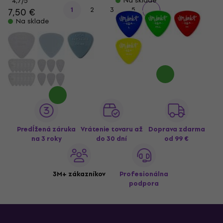
Na sklade
4,7
/5
...
1
2
3
5
7,50 €
Na sklade
Predĺžená záruka
Vrátenie tovaru až
Doprava zdarma
na 3 roky
do 30 dní
od 99 €
3M+ zákazníkov
Profesionálna
podpora