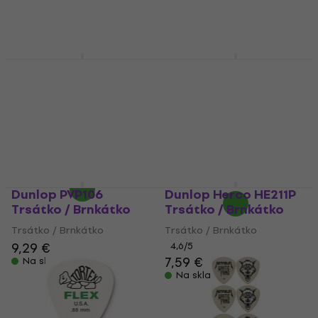
Na sklade
Na sklade
Dunlop 510R 0.73
Dunlop PVP418 Tortex
Primetone Trsátko /
Standard Variety
Brnkátko
Pack Trsátko /
Brnkátko
Trsátko / Brnkátko
Trsátko / Brnkátko
4,6
/5
3,69 €
4,8
/5
6,90 €
Na sklade
Na sklade
Dunlop PVP106
Dunlop Herco HE211P
Trsátko / Brnkátko
Trsátko / Brnkátko
Trsátko / Brnkátko
Trsátko / Brnkátko
9,29 €
4,6
/5
7,59 €
Na sklade
Na sklade