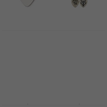
Dunlop 428R 0.88
Dunlop PH122P.73
Tortex Tortex Flex
Trsátko / Brnkátko
Trsátko / Brnkátko
Trsátko / Brnkátko
Trsátko / Brnkátko
4,9
/5
10,30 €
4,7
/5
0,79 €
Na sklade
Na sklade