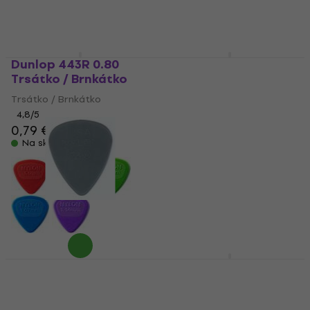
Dunlop 443R 0.80
Dunlop 421R 0.73 Ultex
Trsátko / Brnkátko
Trsátko / Brnkátko
Trsátko / Brnkátko
Trsátko / Brnkátko
4,8
/5
4,8
/5
0,79 €
0,99 €
Na sklade
Na sklade
Dunlop 44R 0.73
Dunlop PH 112R 73
Trsátko / Brnkátko
James Hetfield
Trsátko / Brnkátko
Trsátko / Brnkátko