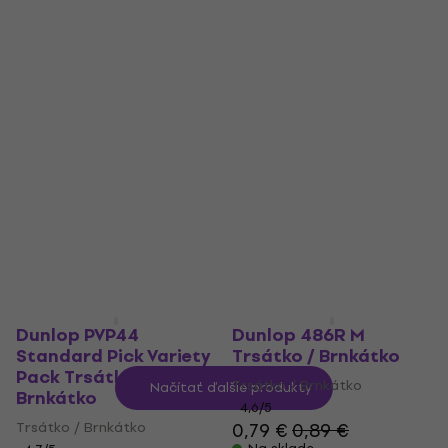
Dunlop 541R073 Flow
Dunlop 433R073 Ultex
Nylon 0.73 Trsátko /
Trsátko / Brnkátko
Brnkátko
Trsátko / Brnkátko
Trsátko / Brnkátko
5
/5
0,99 €
1,19 €
4,9
/5
0,79 €
Na sklade
Na sklade
Dunlop PVP44
Dunlop 486R M
Standard Pick Variety
Trsátko / Brnkátko
Pack Trsátko /
Trsátko / Brnkátko
Načítať ďalšie produkty
Brnkátko
4,6
/5
Trsátko / Brnkátko
0,79 €
0,89 €