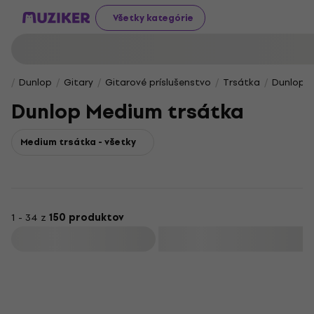
Všetky kategórie
Dunlop
Gitary
Gitarové príslušenstvo
Trsátka
Dunlop 
Dunlop Medium trsátka
Medium trsátka - všetky
1 - 34 z
150 produktov
Filtrovať