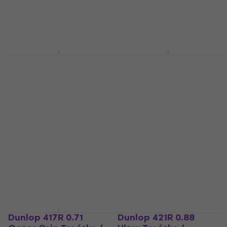
Trsátko / Brnkátko
4,7
/5
0,79 €
4,8
/5
1,79 €
Na sklade
Na sklade
Dunlop 427PJP
Dunlop PH122R073
Trsátko / Brnkátko
Trsátko / Brnkátko
Trsátko / Brnkátko
Trsátko / Brnkátko
4,8
/5
4,9
/5
12,30 €
1,89 €
Na sklade
Na sklade
Dunlop 417R 0.71
Dunlop 421R 0.88