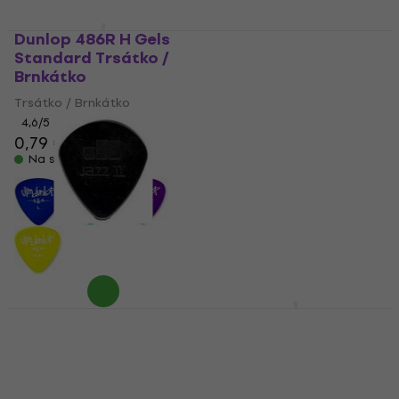
Dunlop 486R H Gels
Dunlop H10 Trsátko /
Standard Trsátko /
Brnkátko
Brnkátko
Trsátko / Brnkátko
Trsátko / Brnkátko
4,1
/5
1,29 €
4,6
/5
0,79 €
Na sklade
Na sklade
Dunlop 47RS 1.18 Jazz
Dunlop 47PXLMTG
II Stiffo Nylon Trsátko
Mick Thompson Jazz
/ Brnkátko
III XL Player Pack
Trsátko / Brnkátko
Trsátko / Brnkátko