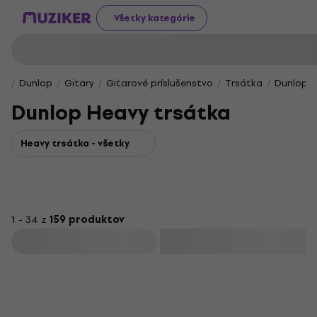
Všetky kategórie
Dunlop
Gitary
Gitarové príslušenstvo
Trsátka
Dunlop H
Dunlop Heavy trsátka
Heavy trsátka - všetky
1 - 34 z
159 produktov
Filtrovať