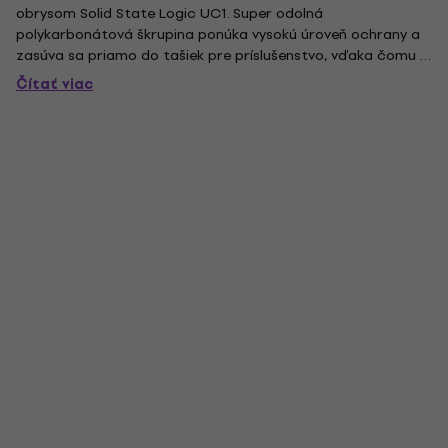
obrysom Solid State Logic UC1. Super odolná
polykarbonátová škrupina ponúka vysokú úroveň ochrany a
zasúva sa priamo do tašiek pre príslušenstvo, vďaka čomu je
ideálna na cesty. Chráni fadery a ovládacie prvky pred
Čítať viac
prachom, kvapalinou a náhodným nárazom, pričom
neobmedzuje kabeláž. Doma,...