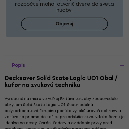
rozpočte mohol otvoriť dvere do sveta
hudby.
Objavuj
Popis
Decksaver Solid State Logic UC1 Obal /
kufor na zvukovú techniku
Vyrobené na mieru vo Veľkej Británii tak, aby zodpovedalo
obrysom Solid State Logic UC1. Super odolná
polykarbonátová škrupina ponúka vysokú úroveň ochrany a
zasúva sa priamo do tašiek pre príslušenstvo, vďaka čomu je
ideálna na cesty. Chráni fadery a ovládacie prvky pred
prachom, kvapalinou a náhodným nárazom, pričom