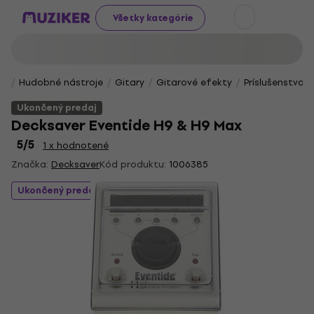
Všetky kategórie
Hudobné nástroje
Gitary
Gitarové efekty
Príslušenstvo 
Ukončený predaj
Decksaver Eventide H9 & H9 Max
5
/5
1 x hodnotené
Značka:
Decksaver
Kód produktu:
1006385
Ukončený predaj