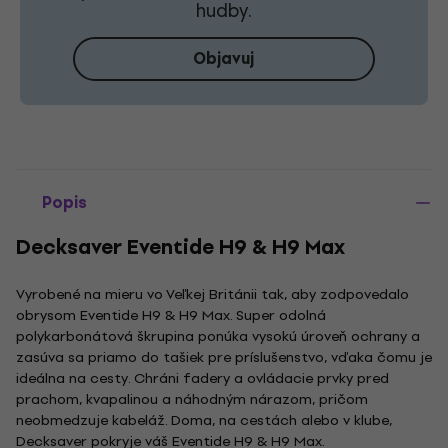
hudby.
Objavuj
Popis
Decksaver Eventide H9 & H9 Max
Vyrobené na mieru vo Veľkej Británii tak, aby zodpovedalo
obrysom Eventide H9 & H9 Max. Super odolná
polykarbonátová škrupina ponúka vysokú úroveň ochrany a
zasúva sa priamo do tašiek pre príslušenstvo, vďaka čomu je
ideálna na cesty. Chráni fadery a ovládacie prvky pred
prachom, kvapalinou a náhodným nárazom, pričom
neobmedzuje kabeláž. Doma, na cestách alebo v klube,
Decksaver pokryje váš Eventide H9 & H9 Max.