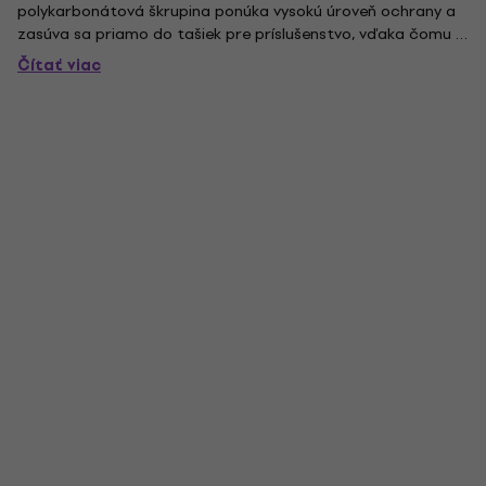
polykarbonátová škrupina ponúka vysokú úroveň ochrany a
zasúva sa priamo do tašiek pre príslušenstvo, vďaka čomu je
ideálna na cesty. Chráni fadery a ovládacie prvky pred
Čítať viac
prachom, kvapalinou a náhodným nárazom, pričom
neobmedzuje kabeláž. Doma,...