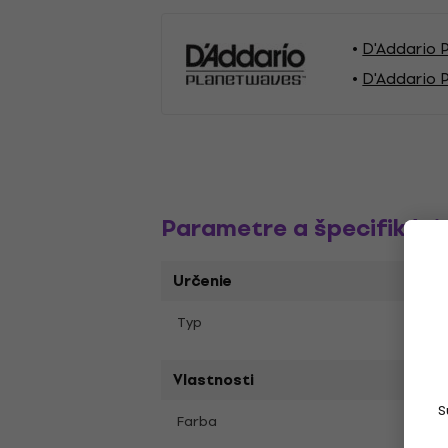
D'Addario 
D'Addario 
Parametre a špecifikáci
Určenie
Peda
Typ
Vlastnosti
S
Čier
Farba