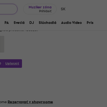
Tipy na darčeky
Často kladené otázky
Muziker Blog
Muziker zóna
SK
Prihlásiť
ves XPND 2 Pedalboard
PA
Svetlá
DJ
Slúchadlá
Audio Video
Príslušenst
s
Kód produktu:
1005287
0
Uplatniť
oome
Rezervovať v showroome