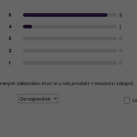
Hodnotenie produktu zákazníkmi
9
5
1
4
0
3
0
2
0
1
ých zákaznikov, ktorí si u nás produkt v minulosti zakúpili.
L