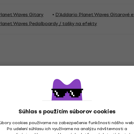
Planet Waves Gitary
D'Addario Planet Waves Gitarové e
Planet Waves Pedalboardy / tašky na efekty
a
lboard
Súhlas s použitím súborov cookies
úbory cookies používame na zabezpečenie funkčnosti nášho web
na
Po udelení súhlasu ich využívame na analýzu návštevnosti a