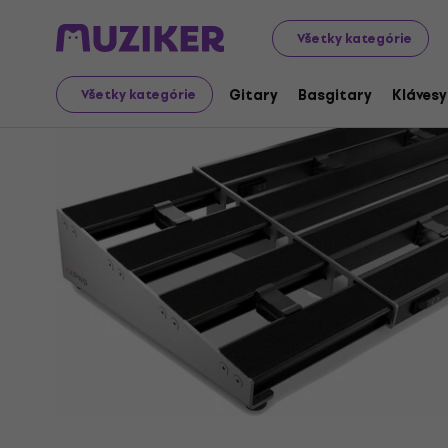
Hudobné nástroje
Gitary
Gitarové efekty
Pedalboa
Všetky kategórie
Gitary
Basgitary
Klávesy
Všetky kategórie