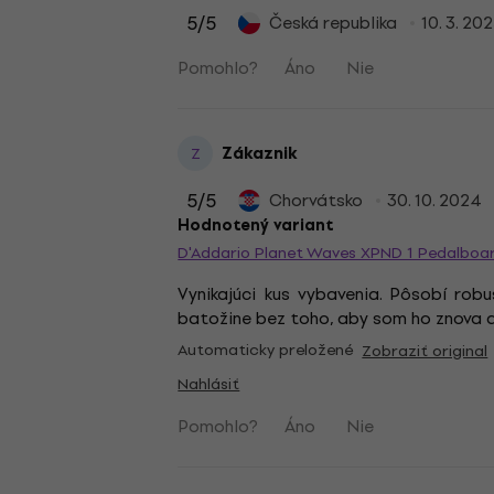
5
/5
Česká republika
10. 3. 20
Pomohlo?
Áno
Nie
Zákaznik
Z
5
/5
Chorvátsko
30. 10. 2024
Hodnotený variant
D'Addario Planet Waves XPND 1 Pedalboa
Vynikajúci kus vybavenia. Pôsobí rob
batožine bez toho, aby som ho znova a
Automaticky preložené
Zobraziť original
Nahlásiť
Pomohlo?
Áno
Nie