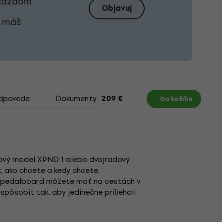
i každom
Objavuj
j máš
odpovede
Dokumenty
209 €
Do košíka
dový model XPND 1 alebo dvojradový
, ako chcete a kedy chcete.
oj pedalboard môžete mať na cestách v
spôsobiť tak, aby jedinečne priliehali