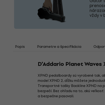
Gator o
prenose
nárazo
vždy v 
Popis
Parametre a špecifikácia
Odporú
D'Addario Planet Waves
XPND pedalboardy sú vyrobené tak, aby
model XPND 2, dĺžku môžete jednoducho
Transportné tašky Backline XPND na p
bezpečí. Bez ohľadu na to, akú veľkosť 
a bezpečne pasovali.