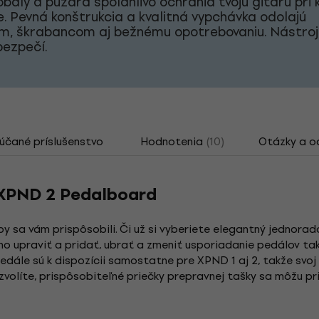
baly a puzdrá spoľahlivo ochránia tvoju gitaru pr
. Pevná konštrukcia a kvalitná vypchávka odolajú
m, škrabancom aj bežnému opotrebovaniu. Nástro
bezpečí.
čané príslušenstvo
Hodnotenia
(10)
Otázky a 
 XPND 2 Pedalboard
 sa vám prispôsobili. Či už si vyberiete elegantný jednora
 upraviť a pridať, ubrať a zmeniť usporiadanie pedálov tak
edále sú k dispozícii samostatne pre XPND 1 aj 2, takže sv
zvolíte, prispôsobiteľné priečky prepravnej tašky sa môžu pri