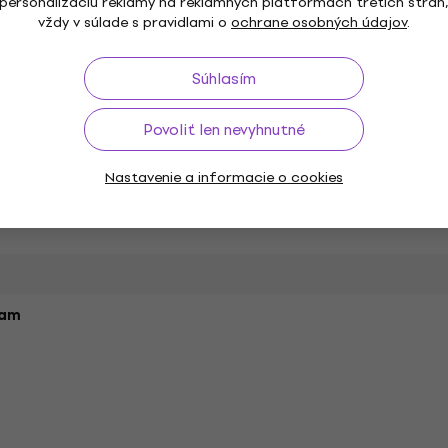
personalizáciu reklamy na reklamných platformách tretích strán
vždy v súlade s pravidlami o
ochrane osobných údajov
.
Súhlasím
Povoliť len nevyhnutné
Výška (cm)
Nastavenie a informacie o cookies
nam