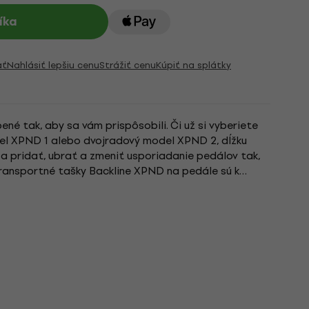
íka
ať
Nahlásiť lepšiu cenu
Strážiť cenu
Kúpiť na splátky
é tak, aby sa vám prispôsobili. Či už si vyberiete
l XPND 1 alebo dvojradový model XPND 2, dĺžku
a pridať, ubrať a zmeniť usporiadanie pedálov tak,
Transportné tašky Backline XPND na pedále sú k
ND 1 aj 2, takže...