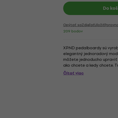
Do koš
Opýtať sa
Zdieľať
Uložiť
Porovn
209 bodov
XPND pedalboardy sú vyroben
elegantný jednoradový mode
môžete jednoducho upraviť 
ako chcete a kedy chcete. 
dispozícii samostatne pre XP
Čítať viac