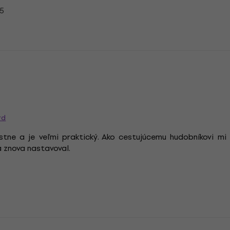
25
rd
ustne a je veľmi praktický. Ako cestujúcemu hudobníkovi m
 znova nastavoval.