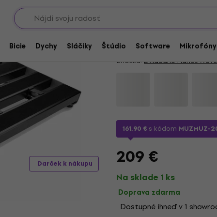
Showroomy
rdy / tašky na efekty
D'Addario Planet Wa
4,9
/5
10 x hodnotené
Bicie
Dychy
Sláčiky
Štúdio
Software
Mikrofóny
Značka:
D'Addario Planet Wave
161,90 €
s kódom
MUZMUZ-2
209 €
Darček k nákupu
Na sklade 1 ks
Doprava zdarma
Dostupné ihneď v 1 showr