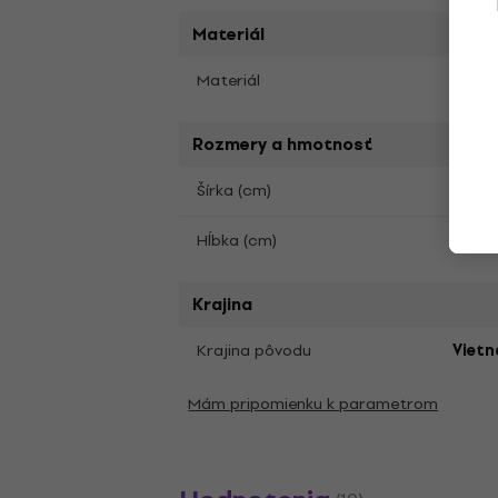
Materiál
Hliník
Materiál
Rozmery a hmotnosť
Šírka (cm)
43,81
Hĺbka (cm)
32,51
Krajina
Krajina pôvodu
Viet
Mám pripomienku k parametrom