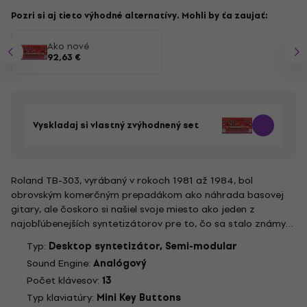
Pozri si aj tieto výhodné alternatívy. Mohli by ťa zaujať:
Ako nové
92,63 €
Vyskladaj si vlastný zvýhodnený set
Roland TB-303, vyrábaný v rokoch 1981 až 1984, bol
obrovským komerčným prepadákom ako náhrada basovej
gitary, ale čoskoro si našiel svoje miesto ako jeden z
najobľúbenejších syntetizátorov pre to, čo sa stalo známym
ako Electronic Dance Music (EDM). TD-3, mimoriadne cenovo
Typ:
Desktop syntetizátor, Semi-modular
dostupná a verná pocta ikonickému syntetizátoru, ktorý
Sound Engine:
Analógový
splodil houseovú...
Počet klávesov:
13
Typ klaviatúry:
Mini Key Buttons