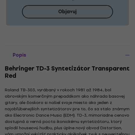
Objavuj
Popis
Behringer TD-3 Syntetizátor Transparent
Red
Roland TB-303, vyrábaný v rokoch 1981 až 1984, bol
obrovským komerčným prepadákom ako náhrada basovej
gitary, ale čoskoro si našiel svoje miesto ako jeden z
najobľúbenejších syntetizátorov pre to, čo sa stalo známym
ako Electronic Dance Music (EDM). TD-3, mimoriadne cenovo
dostupná a verná pocta ikonickému syntetizátoru, ktorý
splodil houseovú hudbu, plus úplne nový obvod Distortion,
vám umožní vykúzliť prakticky akýkoľvek zvuk s neuveriteľnou