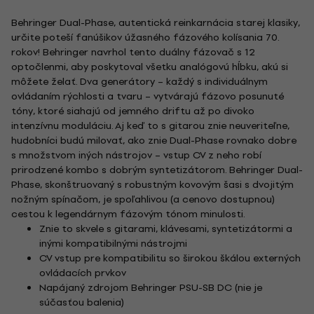
Behringer Dual-Phase, autentická reinkarnácia starej klasiky,
určite poteší fanúšikov úžasného fázového kolísania 70.
rokov! Behringer navrhol tento duálny fázovač s 12
optočlenmi, aby poskytoval všetku analógovú hĺbku, akú si
môžete želať. Dva generátory – každý s individuálnym
ovládaním rýchlosti a tvaru – vytvárajú fázovo posunuté
tóny, ktoré siahajú od jemného driftu až po divoko
intenzívnu moduláciu. Aj keď to s gitarou znie neuveriteľne,
hudobníci budú milovať, ako znie Dual-Phase rovnako dobre
s množstvom iných nástrojov – vstup CV z neho robí
prirodzené kombo s dobrým syntetizátorom. Behringer Dual-
Phase, skonštruovaný s robustným kovovým šasi s dvojitým
nožným spínačom, je spoľahlivou (a cenovo dostupnou)
cestou k legendárnym fázovým tónom minulosti.
Znie to skvele s gitarami, klávesami, syntetizátormi a
inými kompatibilnými nástrojmi
CV vstup pre kompatibilitu so širokou škálou externých
ovládacích prvkov
Napájaný zdrojom Behringer PSU-SB DC (nie je
súčasťou balenia)