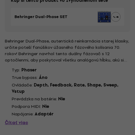
Kúp si tento produkt vo zvýhodnenom sete
Behringer Dual-Phase SET
Behringer Dual-Phase, autentická reinkarnácia starej klasiky,
určite poteší fanúšikov úžasného fázového kolísania 70.
rokov! Behringer navrhol tento duálny fázovač s 12
optočlenmi, aby poskytoval všetku analógovú hĺbku, akú si
môžete želať. Dva generátory – každý s individuálnym
Typ:
Phaser
ovládaním rýchlosti a tvaru – vytvárajú fázovo posunuté
True bypass:
Áno
tóny, ktoré...
Ovládače:
Depth, Feedback, Rate, Shape, Sweep,
Vstup
Prevádzka na batérie:
Nie
Podpora MIDI:
Nie
Napájanie:
Adaptér
Čítať viac