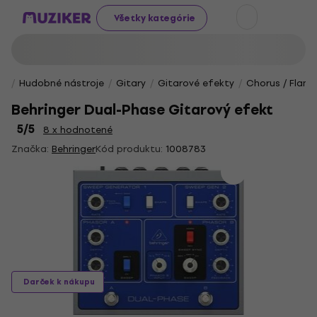
Všetky kategórie
Hudobné nástroje
Gitary
Gitarové efekty
Chorus / Flang
Behringer Dual-Phase Gitarový efekt
5
/5
8 x hodnotené
Značka:
Behringer
Kód produktu:
1008783
Darček k nákupu