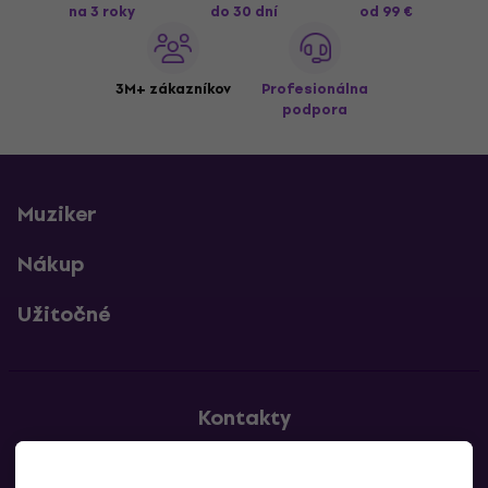
na 3 roky
do 30 dní
od 99 €
3M+ zákazníkov
Profesionálna
podpora
Muziker
Nákup
Užitočné
Kontakty
Kontaktuj nás