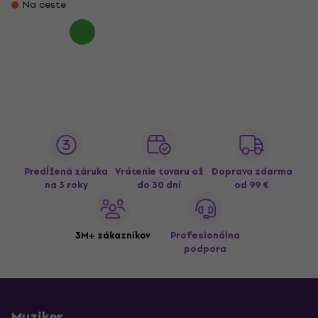
Na ceste
Predĺžená záruka
Vrátenie tovaru až
Doprava zdarma
na 3 roky
do 30 dní
od 99 €
3M+ zákazníkov
Profesionálna
podpora
Muziker