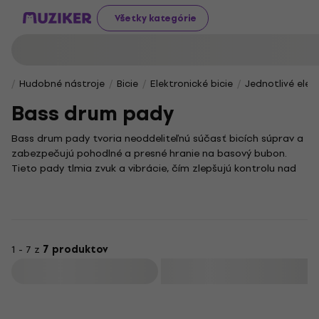
Všetky kategórie
Hudobné nástroje
Bicie
Elektronické bicie
Jednotlivé elek
Bass drum pady
Bass drum pady tvoria neoddeliteľnú súčasť bicích súprav a
zabezpečujú pohodlné a presné hranie na basový bubon.
Tieto pady tlmia zvuk a vibrácie, čím zlepšujú kontrolu nad
dynamikou aj čistotou úderov. Ocenenie za ich využitie nájdu
najmä bubeníci, ktorí hľadajú lepší komfort pri cvičení alebo
nahrávaní.
Vďaka bass drum padom môžeš výrazne znížiť hlučnosť
počas hry, čo je perfektné pre domáce štúdiá aj nočné
1 - 7 z
7 produktov
cvičenia. Ich použitie zároveň predlžuje životnosť bubna,
Filtrovať
keďže chráni blanu pred nadmerným opotrebovaním. Ak
chceš dosiahnuť lepší pocit z hry a zároveň ochrániť svoj
nástroj, bass drum pady sú praktickým doplnkom, ktorý ti to