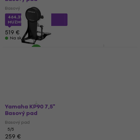
Basový pad
Basový pad
1 219 €
464,31 €
s kódom
Na sklade
MUZMUZ-10
519 €
Na sklade
Yamaha KP-65A 6,5"
Basový pad
Roland KD-10 5"
Basový pad (Ako nové)
Basový pad
Basový pad
4,9
/5
104 €
180,44 €
187,72 €
Na ceste
Na sklade
Yamaha KP90 7,5"
Basový pad
Basový pad
5
/5
259 €