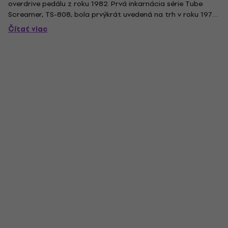
overdrive pedálu z roku 1982. Prvá inkarnácia série Tube
Screamer, TS-808, bola prvýkrát uvedená na trh v roku 1979
a ručne zapojená inžiniermi MAXON®, ktorí boli do roku 2002
Čítať viac
produkčnými partnermi spoločnosti Ibanez. Tento pedál sa
rýchlo stal...