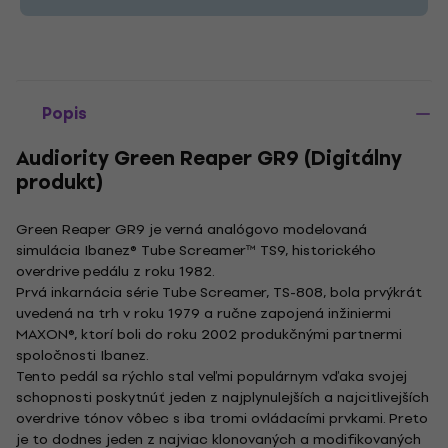
Popis
Audiority Green Reaper GR9 (Digitálny
produkt)
Green Reaper GR9 je verná analógovo modelovaná
simulácia Ibanez® Tube Screamer™ TS9, historického
overdrive pedálu z roku 1982.
Prvá inkarnácia série Tube Screamer, TS-808, bola prvýkrát
uvedená na trh v roku 1979 a ručne zapojená inžiniermi
MAXON®, ktorí boli do roku 2002 produkčnými partnermi
spoločnosti Ibanez.
Tento pedál sa rýchlo stal veľmi populárnym vďaka svojej
schopnosti poskytnúť jeden z najplynulejších a najcitlivejších
overdrive tónov vôbec s iba tromi ovládacími prvkami. Preto
je to dodnes jeden z najviac klonovaných a modifikovaných