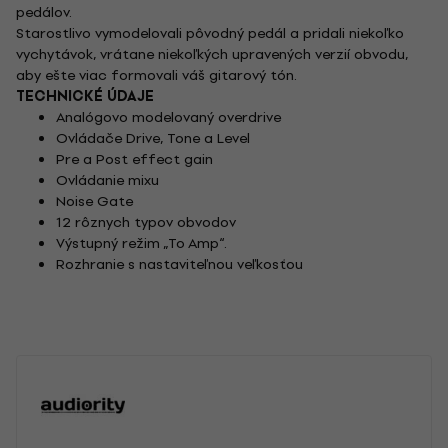
pedálov.
Starostlivo vymodelovali pôvodný pedál a pridali niekoľko
vychytávok, vrátane niekoľkých upravených verzií obvodu,
aby ešte viac formovali váš gitarový tón.
TECHNICKÉ ÚDAJE
Analógovo modelovaný overdrive
Ovládače Drive, Tone a Level
Pre a Post effect gain
Ovládanie mixu
Noise Gate
12 rôznych typov obvodov
Výstupný režim „To Amp“.
Rozhranie s nastaviteľnou veľkosťou