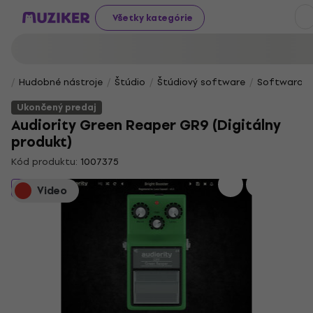
Všetky kategórie
Hudobné nástroje
Štúdio
Štúdiový software
Softwarové 
Ukončený predaj
Audiority Green Reaper GR9 (Digitálny
produkt)
Kód produktu:
1007375
Ukončený predaj
Video