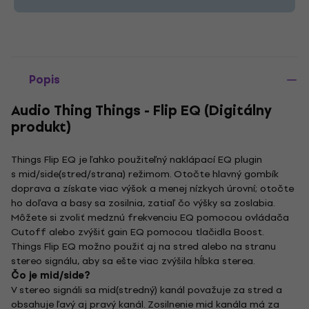
Popis
Audio Thing Things - Flip EQ (Digitálny
produkt)
Things Flip EQ je ľahko použiteľný naklápací EQ plugin
s mid/side(stred/strana) režimom. Otočte hlavný gombík
doprava a získate viac výšok a menej nízkych úrovní; otočte
ho doľava a basy sa zosilnia, zatiaľ čo výšky sa zoslabia.
Môžete si zvoliť medznú frekvenciu EQ pomocou ovládača
Cutoff alebo zvýšiť gain EQ pomocou tlačidla Boost.
Things Flip EQ možno použiť aj na stred alebo na stranu
stereo signálu, aby sa ešte viac zvýšila hĺbka sterea.
Čo je mid/side?
V stereo signáli sa mid(stredný) kanál považuje za stred a
obsahuje ľavý aj pravý kanál. Zosilnenie mid kanála má za