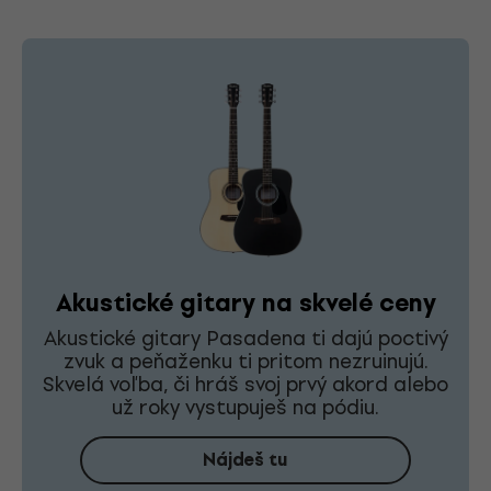
Akustické gitary na skvelé ceny
Akustické gitary Pasadena ti dajú poctivý
zvuk a peňaženku ti pritom nezruinujú.
Skvelá voľba, či hráš svoj prvý akord alebo
už roky vystupuješ na pódiu.
Nájdeš tu