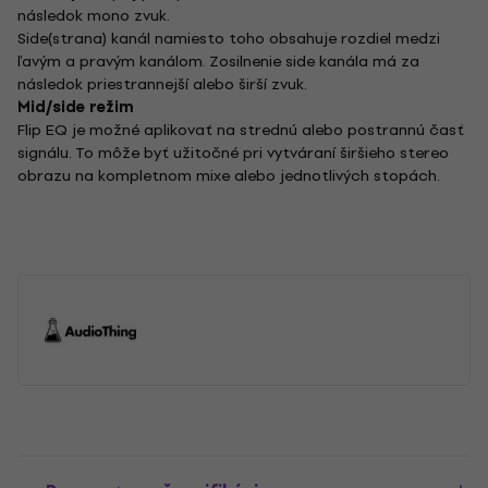
následok mono zvuk.
Side(strana) kanál namiesto toho obsahuje rozdiel medzi
ľavým a pravým kanálom. Zosilnenie side kanála má za
následok priestrannejší alebo širší zvuk.
Mid/side režim
Flip EQ je možné aplikovať na strednú alebo postrannú časť
signálu. To môže byť užitočné pri vytváraní širšieho stereo
obrazu na kompletnom mixe alebo jednotlivých stopách.