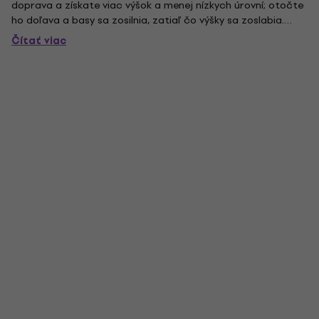
doprava a získate viac výšok a menej nízkych úrovní; otočte
ho doľava a basy sa zosilnia, zatiaľ čo výšky sa zoslabia.
Môžete si zvoliť medznú frekvenciu EQ pomocou ovládača
Čítať viac
Cutoff alebo zvýšiť gain EQ pomocou tlačidla Boost. Things
Flip...