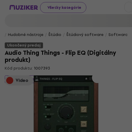
Všetky kategórie
Hudobné nástroje
Štúdio
Štúdiový software
Softwarové 
Ukončený predaj
Audio Thing Things - Flip EQ (Digitálny
produkt)
Kód produktu:
1007393
Ukončený predaj
Video