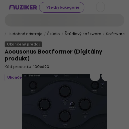
Všetky kategórie
Hudobné nástroje
Štúdio
Štúdiový software
Softwarové 
Ukončený predaj
Accusonus Beatformer (Digitálny
produkt)
Kód produktu:
1006690
Ukončený predaj