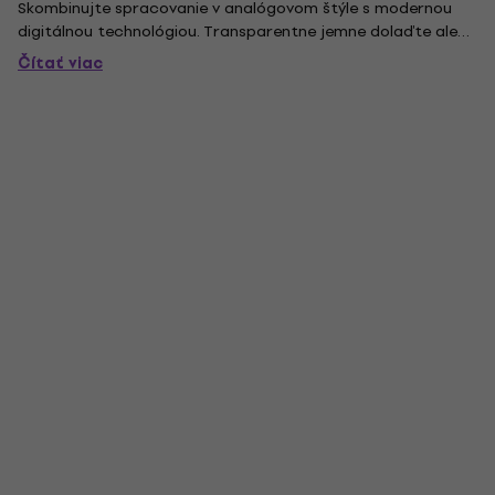
Skombinujte spracovanie v analógovom štýle s modernou
digitálnou technológiou. Transparentne jemne dolaďte alebo
úplne premeňte svoje rytmy otočením jednoduchého
Čítať viac
číselníka. Beatformer zvyšuje muzikálnosť vašich beatov.
INFO:...