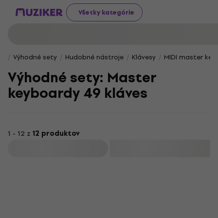
Všetky kategórie
Výhodné sety
Hudobné nástroje
Klávesy
MIDI master key
Výhodné sety: Master
keyboardy 49 kláves
1 - 12 z
12 produktov
Filtrovať