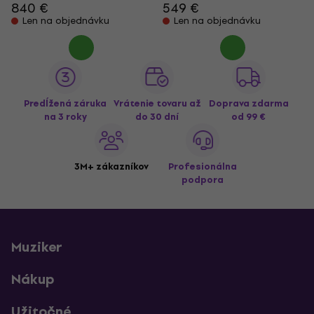
840 €
549 €
Len na objednávku
Len na objednávku
Predĺžená záruka
Vrátenie tovaru až
Doprava zdarma
na 3 roky
do 30 dní
od 99 €
3M+ zákazníkov
Profesionálna
podpora
Muziker
Nákup
Užitočné