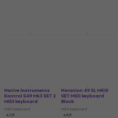
White
4,7
/5
MIDI keyboard
95,80 €
Na sklade
4,9
/5
220 €
Na sklade
M-Audio Oxygen 49
M-Audio Keystation
MKV SET MIDI
49 MK3 SET MIDI
keyboard
keyboard
MIDI keyboard
MIDI keyboard
4,8
/5
5
/5
176 €
125 €
Na sklade
Na ceste
Native Instruments
Novation 49 SL MKIII
Kontrol S49 Mk3 SET 2
SET MIDI keyboard
MIDI keyboard
Black
MIDI keyboard
MIDI keyboard
4,7
/5
4,9
/5