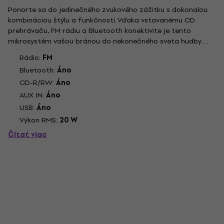
Ponorte sa do jedinečného zvukového zážitku s dokonalou
kombináciou štýlu a funkčnosti. Vďaka vstavanému CD
prehrávaču, FM rádiu a Bluetooth konektivite je tento
mikrosystém vašou bránou do nekonečného sveta hudby.
Objavte znovu svoje obľúbené CD s výnimočnou čistotou
Rádio:
FM
zvuku vďaka vysokokvalitnému CD prehrávaču. Ak
Bluetooth:
Áno
uprednostňujete počúvanie...
CD-R/RW:
Áno
AUX IN:
Áno
USB:
Áno
Výkon RMS:
20 W
Čítať viac