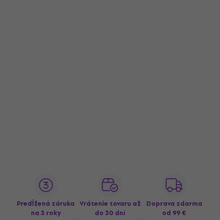
Predĺžená záruka
Vrátenie tovaru až
Doprava zdarma
na 3 roky
do 30 dní
od 99 €