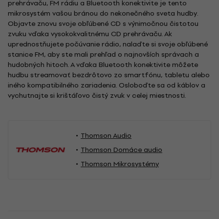
prehrávaču, FM rádiu a Bluetooth konektivite je tento
mikrosystém vašou bránou do nekonečného sveta hudby.
Objavte znovu svoje obľúbené CD s výnimočnou čistotou
zvuku vďaka vysokokvalitnému CD prehrávaču. Ak
uprednostňujete počúvanie rádio, nalaďte si svoje obľúbené
stanice FM, aby ste mali prehľad o najnovších správach a
hudobných hitoch. A vďaka Bluetooth konektivite môžete
hudbu streamovať bezdrôtovo zo smartfónu, tabletu alebo
iného kompatibilného zariadenia. Osloboďte sa od káblov a
vychutnajte si krištáľovo čistý zvuk v celej miestnosti.
Thomson Audio
Thomson Domáce audio
Thomson Mikrosystémy