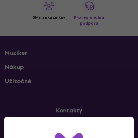
3M+ zákazníkov
Profesionálna
podpora
Muziker
Nákup
Užitočné
Kontakty
Kontaktuj nás