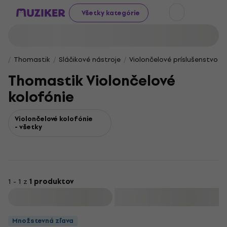
Všetky kategórie
Thomastik
Sláčikové nástroje
Violončelové príslušenstvo
Thomastik Violončelové
kolofónie
Violončelové kolofónie
- všetky
1 - 1 z
1 produktov
Filtrovať
Množstevná zľava