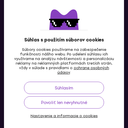
Kontaktuj nás
Súhlas s použitím súborov cookies
Súbory cookies používame na zabezpečenie
funkčnosti nášho webu. Po udelení súhlasu ich
SK
využívame na analýzu návštevnosti a personalizáciu
reklamy na reklamných platformách tretích strán,
vždy v súlade s pravidlami o
ochrane osobných
údajov
.
Súhlasím
Povoliť len nevyhnutné
Nastavenie a informacie o cookies
© 2004-2026 MUZIKER a.s.