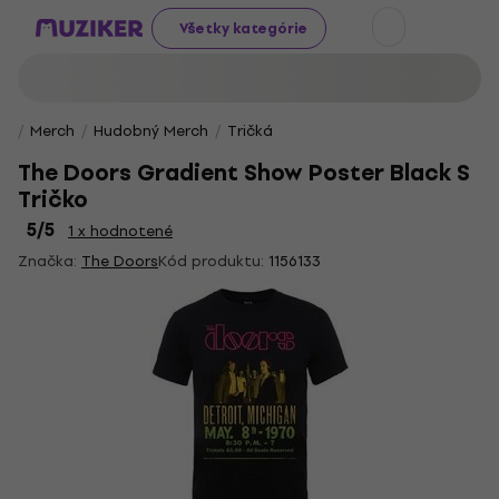
Všetky kategórie
Merch
Hudobný Merch
Tričká
The Doors Gradient Show Poster Black S
Tričko
5
/5
1 x hodnotené
Značka:
The Doors
Kód produktu:
1156133