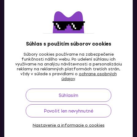
Kontaktuj nás
Súhlas s použitím súborov cookies
Súbory cookies používame na zabezpečenie
funkčnosti nášho webu. Po udelení súhlasu ich
SK
využívame na analýzu návštevnosti a personalizáciu
reklamy na reklamných platformách tretích strán,
vždy v súlade s pravidlami o
ochrane osobných
údajov
.
Súhlasím
Povoliť len nevyhnutné
Nastavenie a informacie o cookies
© 2004-2026 MUZIKER a.s.