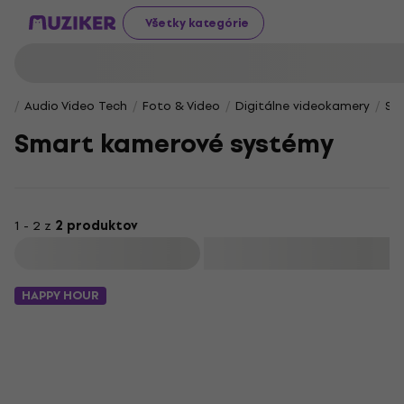
Všetky kategórie
Audio Video Tech
Foto & Video
Digitálne videokamery
Sm
Smart kamerové systémy
1 - 2 z
2 produktov
Filtrovať
HAPPY HOUR