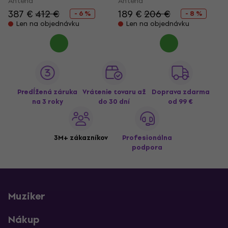
Anténa
Anténa
387 €
412 €
189 €
206 €
- 6 %
- 8 %
Len na objednávku
Len na objednávku
Predĺžená záruka
Vrátenie tovaru až
Doprava zdarma
na 3 roky
do 30 dní
od 99 €
3M+ zákazníkov
Profesionálna
podpora
Muziker
Nákup