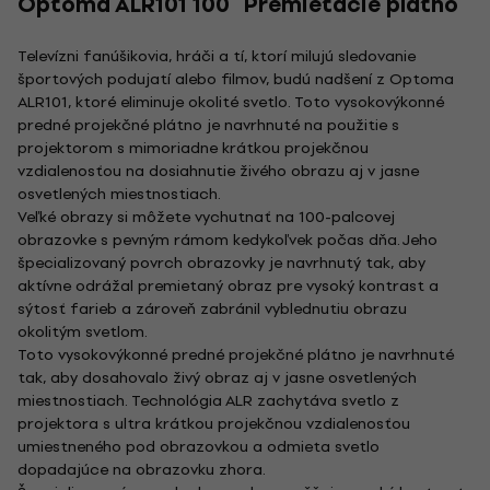
Optoma ALR101 100" Premietacie plátno
Televízni fanúšikovia, hráči a tí, ktorí milujú sledovanie
športových podujatí alebo filmov, budú nadšení z Optoma
ALR101, ktoré eliminuje okolité svetlo. Toto vysokovýkonné
predné projekčné plátno je navrhnuté na použitie s
projektorom s mimoriadne krátkou projekčnou
vzdialenosťou na dosiahnutie živého obrazu aj v jasne
osvetlených miestnostiach.
Veľké obrazy si môžete vychutnať na 100-palcovej
obrazovke s pevným rámom kedykoľvek počas dňa. Jeho
špecializovaný povrch obrazovky je navrhnutý tak, aby
aktívne odrážal premietaný obraz pre vysoký kontrast a
sýtosť farieb a zároveň zabránil vyblednutiu obrazu
okolitým svetlom.
Toto vysokovýkonné predné projekčné plátno je navrhnuté
tak, aby dosahovalo živý obraz aj v jasne osvetlených
miestnostiach. Technológia ALR zachytáva svetlo z
projektora s ultra krátkou projekčnou vzdialenosťou
umiestneného pod obrazovkou a odmieta svetlo
dopadajúce na obrazovku zhora.