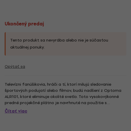
Ukončený predaj
Tento produkt sa nevyrába alebo nie je súčasťou
aktuálnej ponuky.
Opýtať sa
Televízni fanúšikovia, hráči a tí, ktorí milujú sledovanie
športových podujatí alebo filmov, budú nadšení z Optoma
ALR101, ktoré eliminuje okolité svetlo. Toto vysokovýkonné
predné projekčné plátno je navrhnuté na použitie s
projektorom s mimoriadne krátkou projekčnou
Čítať viac
vzdialenosťou na dosiahnutie živého obrazu aj v jasne
osvetlených...