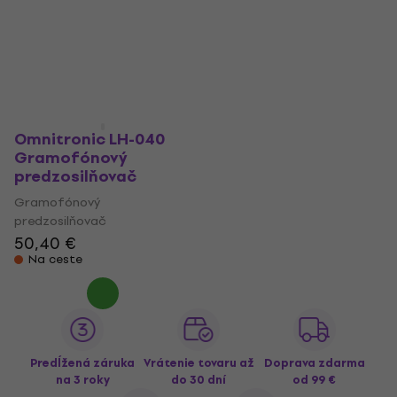
Omnitronic LH-040
Gramofónový
predzosilňovač
Gramofónový
predzosilňovač
50,40 €
Na ceste
Predĺžená záruka
Vrátenie tovaru až
Doprava zdarma
na 3 roky
do 30 dní
od 99 €