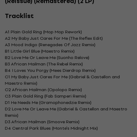
(Reissue) (Remastered) (2 LP)
Tracklist
A1 Plain Gold Ring (Mop Mop Rework)
A2 My Baby Just Cares For Me (The Reflex Edit)
A3 Mood Indigo (Renegades Of Jazz Remix)
B1 Little Girl Blue (Maestro Remix)
B2 Love Me Or Leave Me (Suonho Relove)
B3 African Mailman (The Rebel Remix)
B4 I Loves You Porgy (Mees Dierdrop Remix)
C1 My Baby Just Cares For Me (Gabriel & Castellon and
Maestro Remix)
C2 African Mailman (Opolopo Remix)
C3 Plain Gold Ring (Fab Samperi Remix)
D1 He Needs Me (Gramophonedzie Remix)
D2 Love Me Or Leave Me (Gabriel & Castellon and Maestro
Remix)
D3 African Mailman (Smoove Remix)
D4 Central Park Blues (Monte's Midnight Mix)