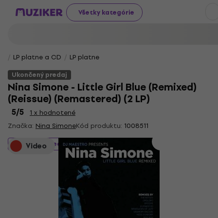
Všetky kategórie
LP platne a CD
LP platne
Ukončený predaj
Nina Simone - Little Girl Blue (Remixed)
(Reissue) (Remastered) (2 LP)
5
/5
1 x hodnotené
Značka:
Nina Simone
Kód produktu:
1008511
Ukončený predaj
Video