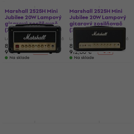
Ako nové
Ako nové
Marshall 2525H Mini
Marshall 2525H Mini
Jubilee 20W Lampový
Jubilee 20W Lampový
gitarový zosilňovač
gitarový zosilňovač
(Zánovné)
(Zánovné)
Lampový gitarový zosilňovač
Lampový gitarový zosilňovač
848,71 €
844,27 €
918,88 €
912,80 €
- 8 %
- 8 %
Na sklade
Na sklade
Marshall DSL1HR
Marshall Origin 20H
Lampový gitarový
Lampový gitarový
zosilňovač (Ako nové)
zosilňovač (Ako nové)
Lampový gitarový zosilňovač
Lampový gitarový zosilňovač
246,98 €
256,88 €
524,28 €
533,61 €
Na sklade
Na sklade
Marshall 2525H Mini
Marshall JTM ST20H
Jubilee 20W Lampový
Lampový gitarový