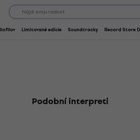
Showroomy
lk
iofilov
Limitované edície
Soundtracky
Record Store D
Podobní interpreti