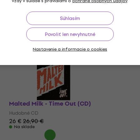
vždy v súlade s pravidlami o
ochrane osobných údajov
.
CD
Súhlasím
Povoliť len nevyhnutné
Nastavenie a informacie o cookies
Malted Milk - Time Out (CD)
Hudobné CD
26 €
26,90 €
Na sklade