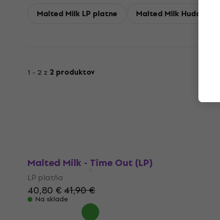
Malted Milk LP platne
Malted Milk Hudobné 
1 - 2 z
2 produktov
Malted Milk - Time Out (LP)
LP platňa
40,80 €
41,90 €
Na sklade