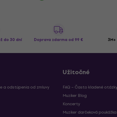
až do 30 dní
Doprava zdarma
od 99 €
3M+ 
Užitočné
e a odstúpenia od zmluvy
FAQ – Často kladené otázk
Muziker Blog
Koncerty
Muziker darčeková poukážka