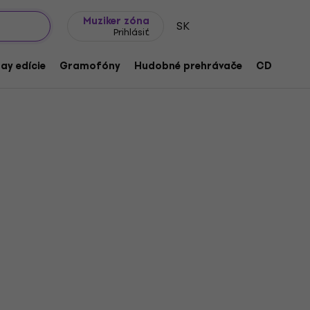
Tipy na darčeky
Často kladené otázky
Muziker Blog
Muziker zóna
SK
Prihlásiť
ay edície
Gramofóny
Hudobné prehrávače
CD
Prís