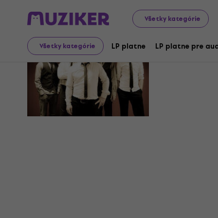
Všetky kategórie
Malted Mi
LP platne
LP platne pre aud
Všetky kategórie