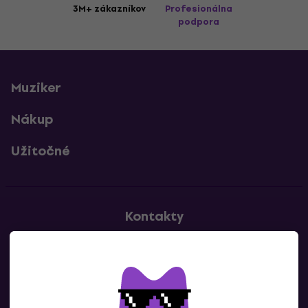
3M+ zákazníkov
Profesionálna
podpora
Muziker
Nákup
Užitočné
Kontakty
Kontaktuj nás