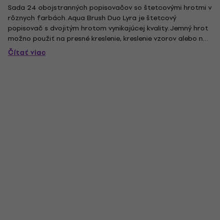
Sada 24 obojstranných popisovačov so štetcovými hrotmi v
rôznych farbách. Aqua Brush Duo Lyra je štetcový
popisovač s dvojitým hrotom vynikajúcej kvality. Jemný hrot
možno použiť na presné kreslenie, kreslenie vzorov alebo na
vytváranie obrysov a detailov. Hlava štetca je široká a
Čítať viac
flexibilná. Tento nástroj umožňuje veľmi jemné ťahy
štetcom,...