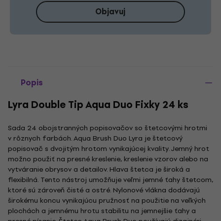
Objavuj
Popis
Lyra Double Tip Aqua Duo Fixky 24 ks
Sada 24 obojstranných popisovačov so štetcovými hrotmi
v rôznych farbách. Aqua Brush Duo Lyra je štetcový
popisovač s dvojitým hrotom vynikajúcej kvality. Jemný hrot
možno použiť na presné kreslenie, kreslenie vzorov alebo na
vytváranie obrysov a detailov. Hlava štetca je široká a
flexibilná. Tento nástroj umožňuje veľmi jemné ťahy štetcom,
ktoré sú zároveň čisté a ostré. Nylonové vlákna dodávajú
širokému koncu vynikajúcu pružnosť na použitie na veľkých
plochách a jemnému hrotu stabilitu na jemnejšie ťahy a