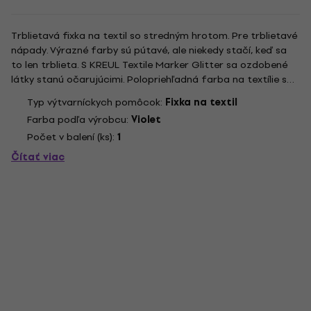
Trblietavá fixka na textil so stredným hrotom. Pre trblietavé
nápady. Výrazné farby sú pútavé, ale niekedy stačí, keď sa
to len trblieta. S KREUL Textile Marker Glitter sa ozdobené
látky stanú očarujúcimi. Polopriehľadná farba na textílie s
trblietavým efektom premení poťahy na vankúše a košele na
Typ výtvarníckych pomôcok:
Fixka na textil
módne hviezdy. Okrúhly hrot fixky na textil...
Farba podľa výrobcu:
Violet
Počet v balení (ks):
1
Čítať viac