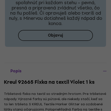
spoľahnúť pri každom stehu – pevná,
presná a pripravená zvládnuť všetko, čo
na ňu pošleš. Či opravuješ alebo tvoríš od
nuly, s Minervou dotiahneš každý nápad do
konca.
Objavuj
Popis
Kreul 92665 Fixka na textil Violet 1 ks
Trblietavá fixka na textil so stredným hrotom. Pre trblietavé
nápady. Výrazné farby sú pútavé, ale niekedy stačí, keď sa
to len trblieta. S KREUL Textile Marker Glitter sa ozdobené
látky stanú očarujúcimi. Polopriehľadná farba na textílie s