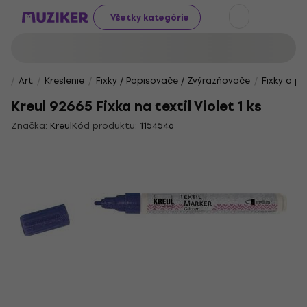
Všetky kategórie
Art
Kreslenie
Fixky / Popisovače / Zvýrazňovače
Fixky a p
Kreul 92665 Fixka na textil Violet 1 ks
Značka:
Kreul
Kód produktu:
1154546