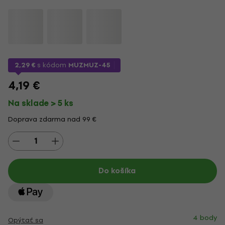
2,29 €
s kódom
MUZMUZ-45
4,19 €
Na sklade > 5 ks
Doprava zdarma nad 99 €
Do košíka
4 body
Opýtať sa