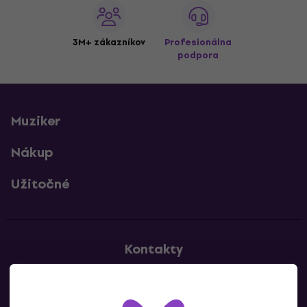
3M+ zákazníkov
Profesionálna
podpora
Muziker
Nákup
Užitočné
Kontakty
Kontaktuj nás