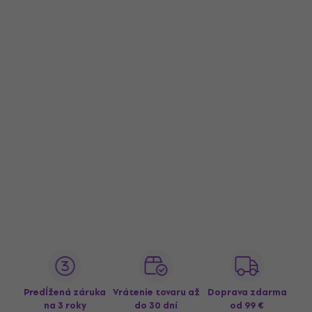
Predĺžená záruka
Vrátenie tovaru až
Doprava zdarma
na 3 roky
do 30 dní
od 99 €