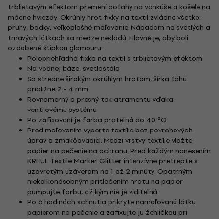
trblietavým efektom premení poťahy na vankúše a košele na
módne hviezdy. Okrúhly hrot fixky na textil zvládne všetko:
pruhy, bodky, veľkoplošné maľovanie. Nápadom na svetlých a
tmavých látkach sa medze nekladú. Hlavné je, aby boli
ozdobené štipkou glamouru.
Polopriehľadná fixka na textil s trblietavým efektom
Na vodnej báze, svetlostála
So stredne širokým okrúhlym hrotom, šírka ťahu
približne 2 - 4 mm
Rovnomerný a presný tok atramentu vďaka
ventilovému systému
Po zafixovaní je farba prateľná do 40 °C
Pred maľovaním vyperte textílie bez povrchových
úprav a zmäkčovadiel. Medzi vrstvy textílie vložte
papier na pečenie na ochranu. Pred každým nanesením
KREUL Textile Marker Glitter intenzívne pretrepte s
uzavretým uzáverom na 1 až 2 minúty. Opatrným
niekoľkonásobným pritlačením hrotu na papier
pumpujte farbu, až kým nie je viditeľná.
Po 6 hodinách schnutia prikryte namaľovanú látku
papierom na pečenie a zafixujte ju žehličkou pri