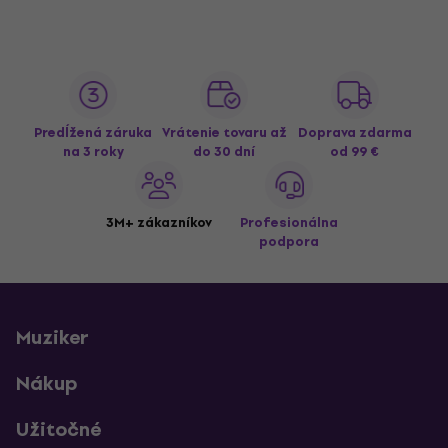
Predĺžená záruka
Vrátenie tovaru až
Doprava zdarma
na 3 roky
do 30 dní
od 99 €
3M+ zákazníkov
Profesionálna
podpora
Muziker
Nákup
Užitočné