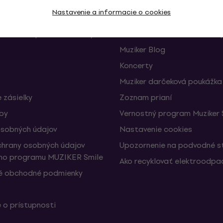
Užitočné
Nastavenie a informacie o cookies
e a odstúpenia od zmluvy
FAQ – Často kladené otázk
Muziker Blog
Koncerty
Muziker darčeková poukážka
 zásielky
Zoznam prianí
žby
Vernostný program Muziker 
sobných údajov
Nastavenie cookies
hrany osobných údajov
Upozornenie na podvodné s
ho programu MUZIKER Smile
Ako recyklovať elektroodpa
é obchodné podmienky
 o prístupnosti