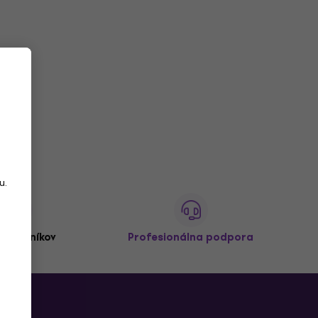
u.
,
zákazníkov
Profesionálna podpora