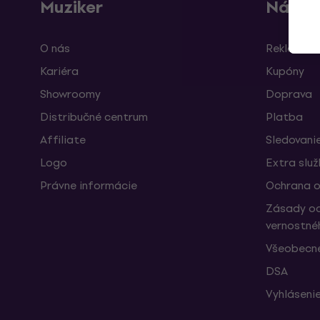
Muziker
Nákup
O nás
Reklamáci
Kariéra
Kupóny
Showroomy
Doprava
Distribučné centrum
Platba
Affiliate
Sledovanie
Logo
Extra slu
Právne informácie
Ochrana o
Zásady oc
vernostné
Všeobecn
DSA
Vyhlásenie