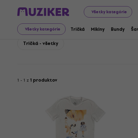
Jade
Hudobný Merch
Jade Hudobné tričká
Všetky kategórie
Jade Hudobné tričká
Tričká
Mikiny
Bundy
Ša
Všetky kategórie
Tričká - všetky
1 - 1 z
1 produktov