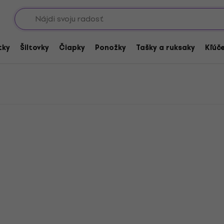
Showroomy
tky
Šiltovky
Čiapky
Ponožky
Tašky a ruksaky
Kľúč