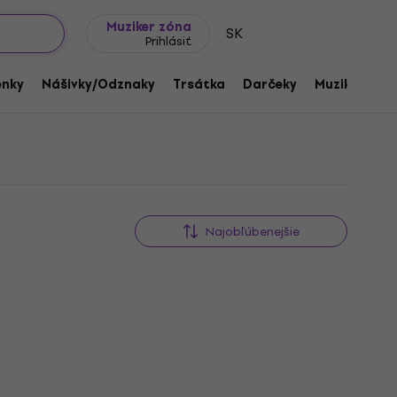
Tipy na darčeky
Často kladené otázky
Muziker Blog
Muziker zóna
SK
Prihlásiť
enky
Nášivky/Odznaky
Trsátka
Darčeky
Muziker Mer
Najobľúbenejšie