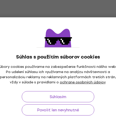
Súhlas s použitím súborov cookies
úbory cookies používame na zabezpečenie funkčnosti nášho web
Po udelení súhlasu ich využívame na analýzu návštevnosti a
personalizáciu reklamy na reklamných platformách tretích strán
vždy v súlade s pravidlami o
ochrane osobných údajov
.
až do 30 dní
Doprava zdarma
od 99 €
3M+ 
Súhlasím
Povoliť len nevyhnutné