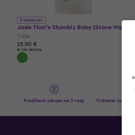
5 variantov
Jade That's Showbiz Baby (Stone Wash)
Tričko
25,90 €
Na sklade
S
Predĺžená záruka na 3 roky
Vrátenie tovaru 