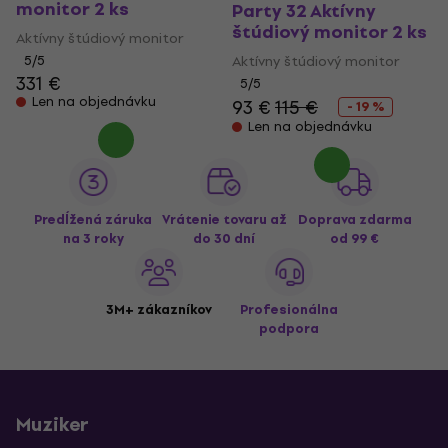
monitor 2 ks
Party 32 Aktívny
štúdiový monitor 2 ks
Aktívny štúdiový monitor
5
/5
Aktívny štúdiový monitor
331 €
5
/5
Len na objednávku
93 €
115 €
- 19 %
Len na objednávku
Predĺžená záruka
Vrátenie tovaru až
Doprava zdarma
na 3 roky
do 30 dní
od 99 €
3M+ zákazníkov
Profesionálna
podpora
Muziker