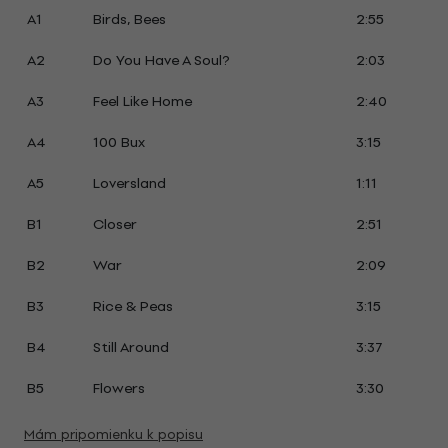
A1
Birds, Bees
2:55
A2
Do You Have A Soul?
2:03
A3
Feel Like Home
2:40
A4
100 Bux
3:15
A5
Loversland
1:11
B1
Closer
2:51
B2
War
2:09
B3
Rice & Peas
3:15
B4
Still Around
3:37
B5
Flowers
3:30
Mám pripomienku k popisu