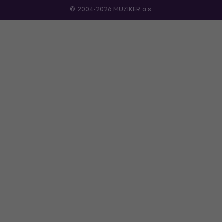
© 2004-2026 MUZIKER a.s.