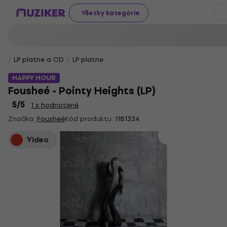
Všetky kategórie
LP platne a CD
LP platne
HAPPY HOUR
Fousheé - Pointy Heights (LP)
5
/5
1 x hodnotené
Značka:
Fousheé
Kód produktu:
1181324
Video