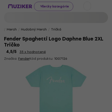
Všetky kategórie
Merch
Hudobný Merch
Tričká
Fender Spaghetti Logo Daphne Blue 2XL
Tričko
4,5
/5
35 x hodnotené
Značka:
Fender
Kód produktu:
1007126