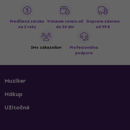
Predĺžená záruka
Vrátenie tovaru až
Doprava zdarma
na 3 roky
do 30 dní
od 99 €
3M+ zákazníkov
Profesionálna
podpora
Muziker
Nákup
Užitočné