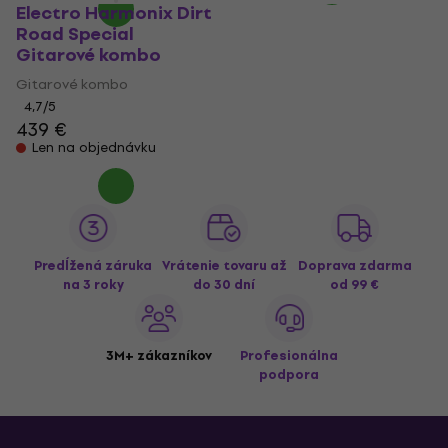
Electro Harmonix Dirt
Road Special
Gitarové kombo
Gitarové kombo
4,7
/5
439 €
Len na objednávku
Predĺžená záruka
Vrátenie tovaru až
Doprava zdarma
na 3 roky
do 30 dní
od 99 €
3M+ zákazníkov
Profesionálna
podpora