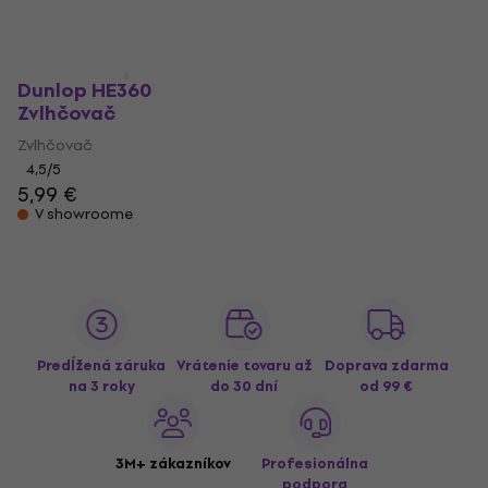
Dunlop HE360
Zvlhčovač
Zvlhčovač
4,5
/5
5,99 €
V showroome
Predĺžená záruka
Vrátenie tovaru až
Doprava zdarma
na 3 roky
do 30 dní
od 99 €
3M+ zákazníkov
Profesionálna
podpora