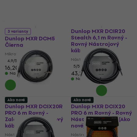
Ako nové
Ako nové
Dunlop MXR DCIR20
3 varianty
Stealth 6,1 m Rovný -
Dunlop MXR DCM5
Rovný Nástrojový
Čierna
kábel
Mikrofónový kábel
Nástrojový kábel
4,9
/5
5
/5
16,20 €
16,60 €
43,20 €
44,10 €
Na sklade
Na sklade
Ako nové
Ako nové
Dunlop MXR DCIX20R
Dunlop MXR DCIX20
PRO 6 m Rovný -
PRO 6 m Rovný - Rovný
Zalomený Nástrojový
Nástrojový kábel (Ako
kábel (Ako nové)
nové)
Nástrojový kábel
Nástrojový kábel