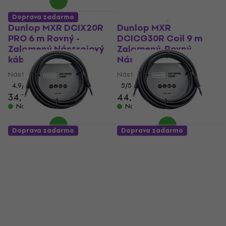
Doprava zadarmo
Doprava zadarmo
Dunlop MXR DCIX20R
Dunlop MXR
PRO 6 m Rovný -
DCICG30R Coil 9 m
Zalomený Nástrojový
Zalomený-Rovný
kábel
Nástrojový kábel
Nástrojový kábel
Nástrojový kábel
4,9
/5
5
/5
34,10 €
44,50 €
Na sklade
Na sklade
Doprava zadarmo
Doprava zadarmo
Dunlop MXR DCIX10
Dunlop MXR DCIX20
PRO 3 m Rovný - Rovný
PRO 6 m Rovný - Rovný
Nástrojový kábel
Nástrojový kábel
Nástrojový kábel
Nástrojový kábel
4,9
/5
4,9
/5
18,30 €
18,70 €
23 €
23,40 €
Na sklade
Na sklade