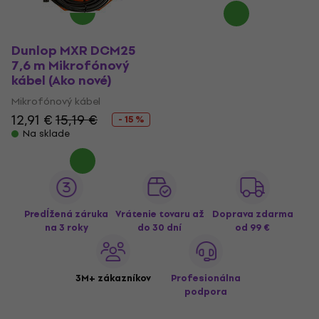
Dunlop MXR DCM25
7,6 m Mikrofónový
kábel (Ako nové)
Mikrofónový kábel
12,91 €
15,19 €
- 15 %
Na sklade
Predĺžená záruka
Vrátenie tovaru až
Doprava zdarma
na 3 roky
do 30 dní
od 99 €
3M+ zákazníkov
Profesionálna
podpora