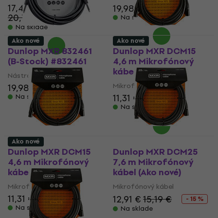
17,43 €
19,98 €
20,70 €
- 16 %
Na sklade
Na sklade
Ako nové
Ako nové
Dunlop MXR 832461
Dunlop MXR DCM15
(B-Stock) #832461
4,6 m Mikrofónový
kábel (Ako nové)
Nástrojový kábel
Mikrofónový kábel
19,98 €
21,80 €
11,31 €
11,61 €
Na sklade
Na sklade
Ako nové
Dunlop MXR DCM15
Dunlop MXR DCM25
4,6 m Mikrofónový
7,6 m Mikrofónový
kábel (Ako nové)
kábel (Ako nové)
Mikrofónový kábel
Mikrofónový kábel
11,31 €
11,61 €
12,91 €
15,19 €
- 15 %
Na sklade
Na sklade