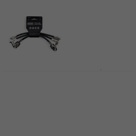
Dunlop MXR MXR
Dunlop MXR
3Pack 15 cm Zalomený
3PDCPR06 Ribbon
- Zalomený Patch
Patch Cable 3 Pack 15
kábel
cm Zalomený -
Zalomený Patch kábel
Patch kábel
Patch kábel
4,9
/5
21 €
5
/5
22,90 €
23,30 €
Na sklade
Na sklade