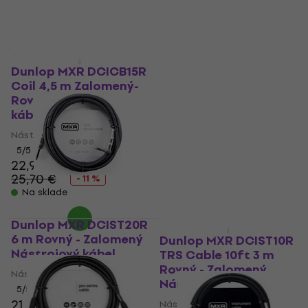
Doprava zadarmo
Dunlop MXR DCICB15R
Dunlop MXR DCIS10R 3
Coil 4,5 m Zalomený-
m Rovný - Zalomený
Rovný Nástrojový
Nástrojový kábel
kábel
Nástrojový kábel
Nástrojový kábel
4,9
/5
16,90 €
5
/5
22,90 €
Na sklade
25,70 €
- 11 %
Na sklade
Dunlop MXR DCIST20R
Akcia
6 m Rovný - Zalomený
Dunlop MXR DCIST10R
Nástrojový kábel
TRS Cable 10ft 3 m
Rovný - Zalomený
Nástrojový kábel
Nástrojový kábel
5
/5
21,90 €
22,20 €
Nástrojový kábel