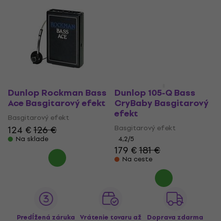
Dunlop Rockman Bass
Dunlop 105-Q Bass
Ace Basgitarový efekt
CryBaby Basgitarový
efekt
Basgitarový efekt
Basgitarový efekt
124 €
126 €
Na sklade
4,2
/5
179 €
181 €
Na ceste
Predĺžená záruka
Vrátenie tovaru až
Doprava zdarma