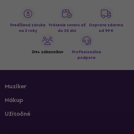
Predĺžená záruka
Vrátenie tovaru až
Doprava zdarma
na 3 roky
do 30 dní
od 99 €
3M+ zákazníkov
Profesionálna
podpora
Muziker
Nákup
Užitočné