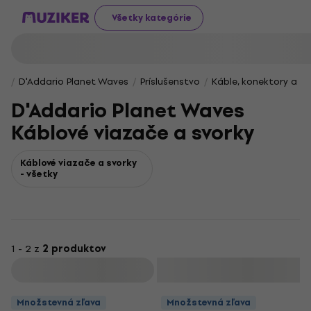
Všetky kategórie
D'Addario Planet Waves
Príslušenstvo
Káble, konektory a re
D'Addario Planet Waves
Káblové viazače a svorky
Káblové viazače a svorky
- všetky
1 - 2 z
2 produktov
Filtrovať
Množstevná zľava
Množstevná zľava