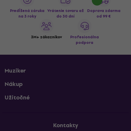
Predĺžená záruka
Vrátenie tovaru až
Doprava zdarma
na 3 roky
do 30 dní
od 99 €
3M+ zákazníkov
Profesionálna
podpora
Muziker
Nákup
Užitočné
Kontakty