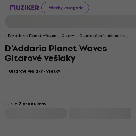
Všetky kategórie
D'Addario Planet Waves
Gitary
Gitarové príslušenstvo
Gi
D'Addario Planet Waves
Gitarové vešiaky
Gitarové vešiaky - všetky
1 - 2 z
2 produktov
Filtrovať
Množstevná zľava