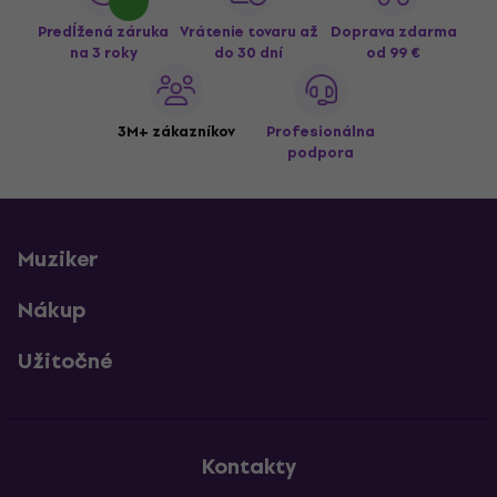
Predĺžená záruka
Vrátenie tovaru až
Doprava zdarma
na 3 roky
do 30 dní
od 99 €
3M+ zákazníkov
Profesionálna
podpora
Muziker
Nákup
Užitočné
Kontakty