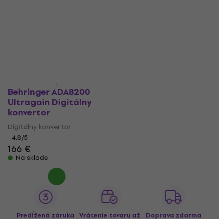
Behringer ADA8200
Ultragain Digitálny
konvertor
Digitálny konvertor
4,8
/5
166 €
Na sklade
Predĺžená záruka
Vrátenie tovaru až
Doprava zdarma