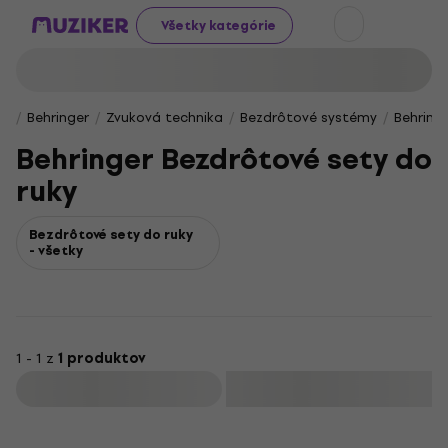
Všetky kategórie
Behringer
Zvuková technika
Bezdrôtové systémy
Behring
Behringer Bezdrôtové sety do
ruky
Bezdrôtové sety do ruky
- všetky
1 - 1 z
1 produktov
Filtrovať