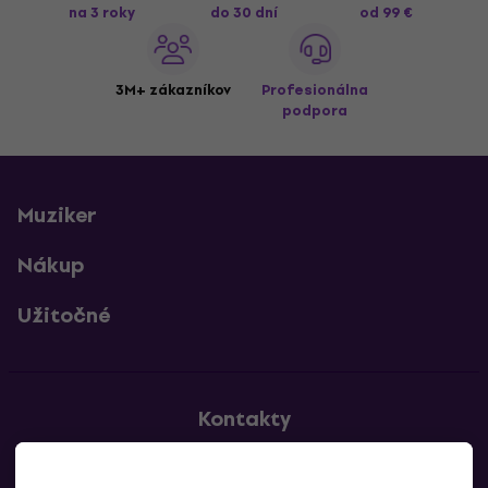
na 3 roky
do 30 dní
od 99 €
3M+ zákazníkov
Profesionálna
podpora
Muziker
Nákup
Užitočné
Kontakty
Kontaktuj nás