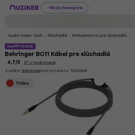
Všetky kategórie
Audio Video Tech
Slúchadlá
Príslušenstvo pre slúchadlá
K
HAPPY HOUR
Behringer BC11 Kábel pre slúchadlá
4,7
/5
27 x hodnotené
Značka:
Behringer
Kód produktu:
1006565
Video