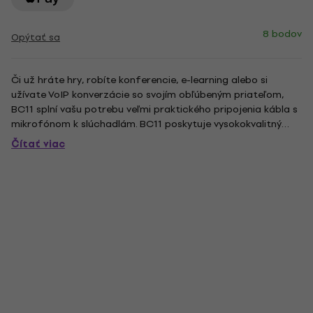
8 bodov
Opýtať sa
Či už hráte hry, robíte konferencie, e-learning alebo si
užívate VoIP konverzácie so svojím obľúbeným priateľom,
BC11 splní vašu potrebu veľmi praktického pripojenia kábla s
mikrofónom k slúchadlám. BC11 poskytuje vysokokvalitný
výkon za veľmi priateľskú cenu v rámci každého rozpočtu.
Čítať viac
BC11 je kompatibilný so širokou škálou audio zariadení cez...