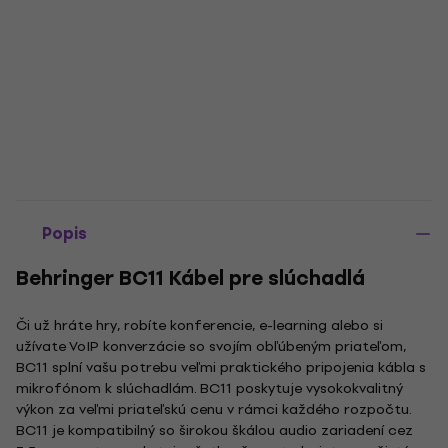
Popis
Behringer BC11 Kábel pre slúchadlá
Či už hráte hry, robíte konferencie, e-learning alebo si
užívate VoIP konverzácie so svojím obľúbeným priateľom,
BC11 splní vašu potrebu veľmi praktického pripojenia kábla s
mikrofónom k slúchadlám. BC11 poskytuje vysokokvalitný
výkon za veľmi priateľskú cenu v rámci každého rozpočtu.
BC11 je kompatibilný so širokou škálou audio zariadení cez