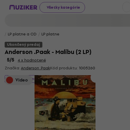
Všetky kategórie
LP platne a CD
LP platne
Ukončený predaj
Anderson .Paak - Malibu (2 LP)
5
/5
4 x hodnotené
Značka:
Anderson .Paak
Kód produktu:
1005260
Ukončený predaj
Video