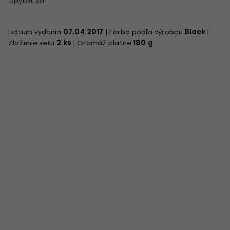
Opýtať sa
Dátum vydania
07.04.2017
| Farba podľa výrobcu
Black
|
Zloženie setu
2 ks
| Gramáž platne
180 g