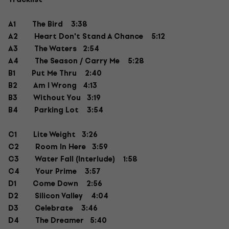
A1
The Bird
3:38
A2
Heart Don't Stand A Chance
5:12
A3
The Waters 2:54
A4
The Season / Carry Me
5:28
B1
Put Me Thru
2:40
B2
Am I Wrong 4:13
B3
Without You 3:19
B4
Parking Lot
3:54
C1
Lite Weight 3:26
C2
Room In Here 3:59
C3
Water Fall (Interlude)
1:58
C4
Your Prime
3:57
D1
Come Down
2:56
D2
Silicon Valley
4:04
D3
Celebrate
3:46
D4
The Dreamer 5:40