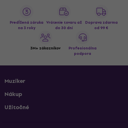
Predĺžená záruka
Vrátenie tovaru až
Doprava zdarma
na 3 roky
do 30 dní
od 99 €
3M+ zákazníkov
Profesionálna
podpora
Muziker
Nákup
Užitočné