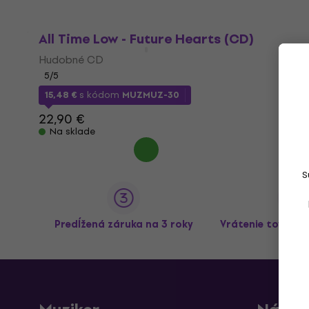
All Time Low - Future Hearts (CD)
Hudobné CD
5
/5
15,48 €
s kódom
MUZMUZ-30
22,90 €
Na sklade
S
Predĺžená záruka na 3 roky
Vrátenie tovaru 