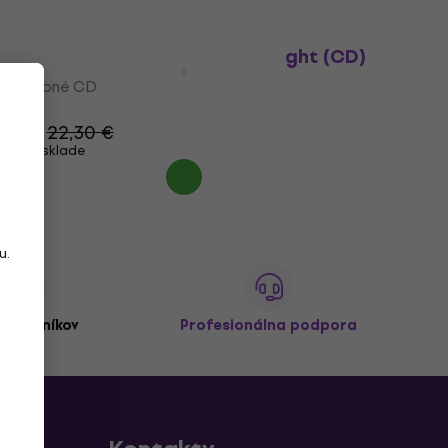
All Time Low - So Wrong, Its Right (CD)
Hudobné CD
5
/5
22 €
22,30 €
Na sklade
u.
,
zákazníkov
Profesionálna podpora