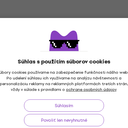
All Time Low - Everyone's Talking (CD)
Hudobné CD
5
/5
17,20 €
Na sklade
Súhlas s použitím súborov cookies
úbory cookies používame na zabezpečenie funkčnosti nášho web
Po udelení súhlasu ich využívame na analýzu návštevnosti a
personalizáciu reklamy na reklamných platformách tretích strán
vždy v súlade s pravidlami o
ochrane osobných údajov
.
až do 30 dní
Doprava zdarma
od 99 €
3M+ 
Súhlasím
Povoliť len nevyhnutné