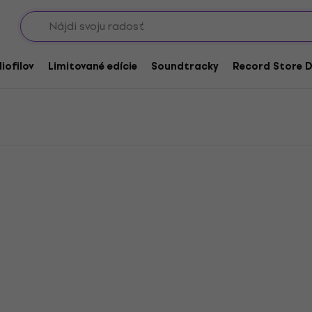
Showroomy
CD
iofilov
Limitované edície
Soundtracky
Record Store D
HAPPY HOUR