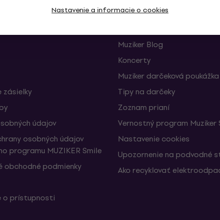
Užitočné
Nastavenie a informacie o cookies
e a odstúpenia od zmluvy
FAQ – Často kladené otázk
Muziker Blog
Koncerty
Muziker darčeková poukážka
 zásielky
Tipy na darčeky
žby
Zoznam prianí
sobných údajov
Vernostný program Muziker 
hrany osobných údajov
Nastavenie cookies
ho programu MUZIKER Smile
Upozornenie na podvodné s
é obchodné podmienky
Ako recyklovať elektroodpa
 o prístupnosti