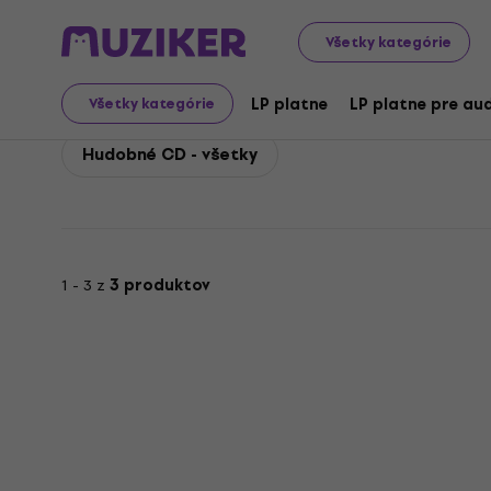
All Time Low
All Time Low Hudobné CD
Všetky kategórie
All Time Low Hudobné 
LP platne
LP platne pre aud
Všetky kategórie
Hudobné CD - všetky
1 - 3 z
3 produktov