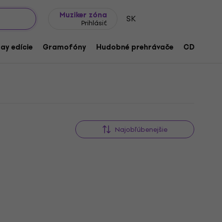
Tipy na darčeky
Často kladené otázky
Muziker Blog
Muziker zóna
SK
Prihlásiť
ay edície
Gramofóny
Hudobné prehrávače
CD
Prís
Najobľúbenejšie