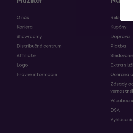
Muziker
Nákup
O nás
Reklamáci
Kariéra
Kupóny
Showroomy
Doprava
Distribučné centrum
Platba
Affiliate
Sledovanie
Logo
Extra slu
Právne informácie
Ochrana o
Zásady oc
vernostné
Všeobecn
DSA
Vyhlásenie