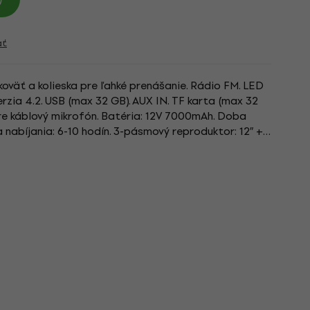
ať
oväť a kolieska pre ľahké prenášanie. Rádio FM. LED
rzia 4.2. USB (max 32 GB). AUX IN. TF karta (max 32
pre káblový mikrofón. Batéria: 12V 7000mAh. Doba
 nabíjania: 6-10 hodín. 3-pásmový reproduktor: 12″ +