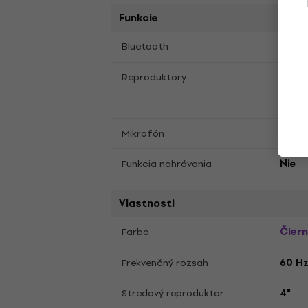
Funkcie
Áno
Bluetooth
Reproduktory
12", 1"
Áno (
Mikrofón
Funkcia nahrávania
Nie
Vlastnosti
Čier
Farba
Frekvenčný rozsah
60 Hz
Stredový reproduktor
4"