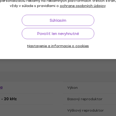
personalizáciu reklamy na reklamných platformách tretích strán
vždy v súlade s pravidlami o
ochrane osobných údajov
.
Rádio
Súhlasím
, 4"
Ovládače
Povoliť len nevyhnutné
Nastavenie a informacie o cookies
2)
Zabudovaný reproduktor
na
Výkon
 - 20 kHz
Basový reproduktor
Výškový reproduktor