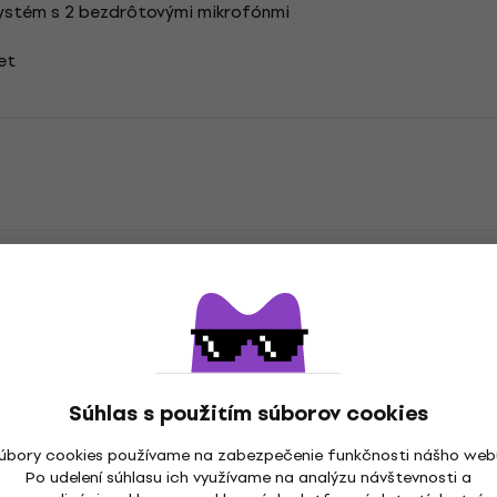
systém s 2 bezdrôtovými mikrofónmi
et
a
Súhlas s použitím súborov cookies
úbory cookies používame na zabezpečenie funkčnosti nášho web
ny
Kompatibilné s
Po udelení súhlasu ich využívame na analýzu návštevnosti a