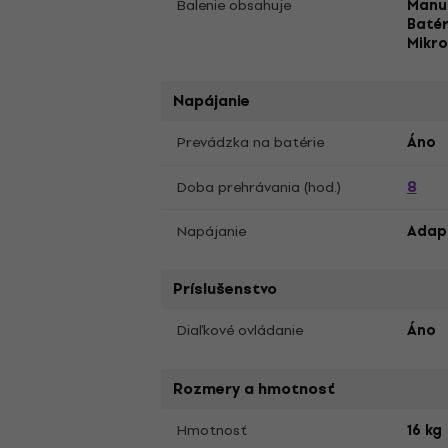
Balenie obsahuje
Manuá
Batér
Mikro
Napájanie
Prevádzka na batérie
Áno
8
Doba prehrávania (hod.)
Napájanie
Adapt
Príslušenstvo
Diaľkové ovládanie
Áno
Rozmery a hmotnosť
Hmotnosť
16 kg