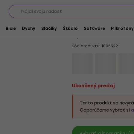
Showroomy
 a prenosné reproduktory
Partyboxy
Ukončený predaj
Aiwa KBTUS-700 Bla
Bicie
Dychy
Sláčiky
Štúdio
Software
Mikrofóny
5
/5
1 x hodnotené
Kód produktu:
1005322
Ukončený predaj
Tento produkt sa nevyrá
Odporúčame vybrať si
a
Vybrať alternatívu (4