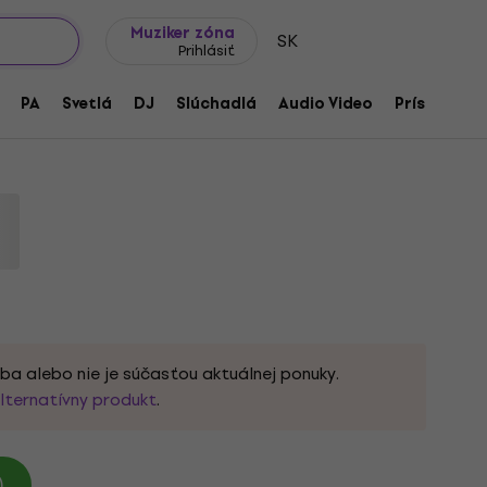
Tipy na darčeky
Často kladené otázky
Muziker Blog
Muziker zóna
SK
Prihlásiť
ck Partybox
PA
Svetlá
DJ
Slúchadlá
Audio Video
Príslušenst
ba alebo nie je súčasťou aktuálnej ponuky.
lternatívny produkt
.
)