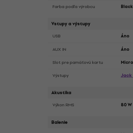
Farba podľa výrobcu
Black
Vstupy a výstupy
USB
Áno
AUX IN
Áno
Slot pre pamäťovú kartu
Micro
Jack
Výstupy
Akustika
Výkon RMS
80 W
Balenie