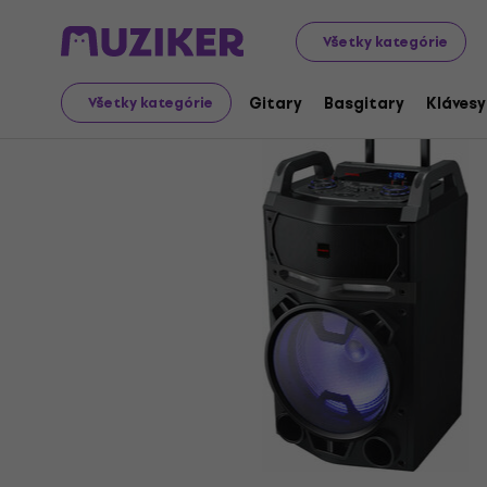
Audio Video Tech
Audio
Prenosné audio
Bezdrôtové
Všetky kategórie
Gitary
Basgitary
Klávesy
Všetky kategórie
Ukončený predaj