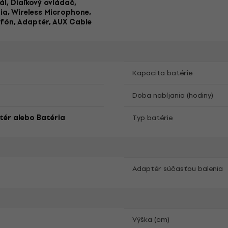
l, Diaľkový ovládač,
ia, Wireless Microphone,
fón, Adaptér, AUX Cable
Kapacita batérie
Doba nabíjania (hodiny)
ér alebo Batéria
Typ batérie
Adaptér súčasťou balenia
Výška (cm)