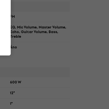
,
FM
EQ, Mic Volume, Master Volume,
Echo, Guitar Volume, Bass,
Treble
Áno
600 W
12"
1"