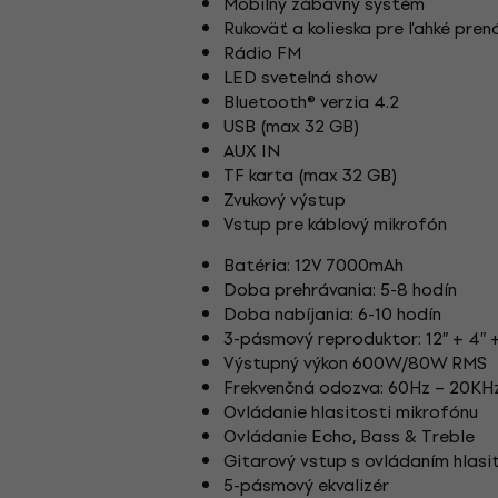
Mobilný zábavný systém
Rukoväť a kolieska pre ľahké pren
Rádio FM
LED svetelná show
Bluetooth® verzia 4.2
USB (max 32 GB)
AUX IN
TF karta (max 32 GB)
Zvukový výstup
Vstup pre káblový mikrofón
Batéria: 12V 7000mAh
Doba prehrávania: 5-8 hodín
Doba nabíjania: 6-10 hodín
3-pásmový reproduktor: 12″ + 4″ +
Výstupný výkon 600W/80W RMS
Frekvenčná odozva: 60Hz – 20KH
Ovládanie hlasitosti mikrofónu
Ovládanie Echo, Bass & Treble
Gitarový vstup s ovládaním hlasi
5-pásmový ekvalizér