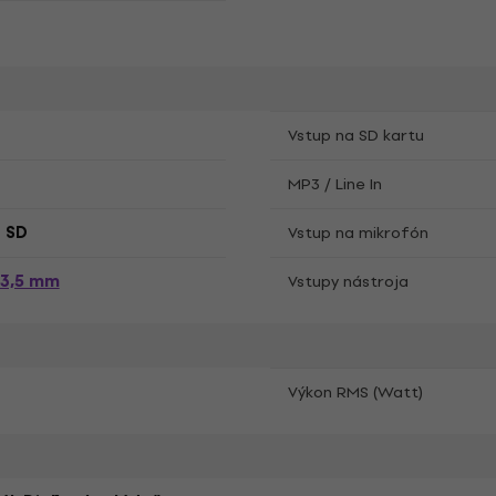
Vstup na SD kartu
MP3 / Line In
 SD
Vstup na mikrofón
 3,5 mm
Vstupy nástroja
Výkon RMS (Watt)