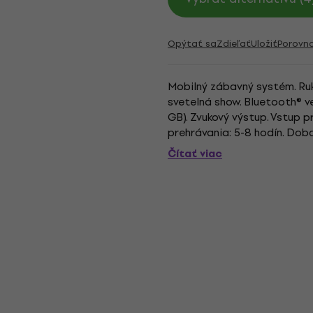
Opýtať sa
Zdieľať
Uložiť
Porovn
Mobilný zábavný systém. Ruk
svetelná show. Bluetooth® ve
GB). Zvukový výstup. Vstup 
prehrávania: 5-8 hodín. Doba
4″ + 1″. Výstupný výkon...
Čítať viac