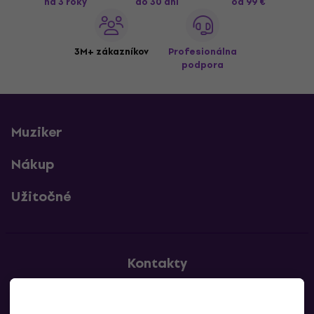
na 3 roky
do 30 dní
od 99 €
3M+ zákazníkov
Profesionálna
podpora
Muziker
Nákup
Užitočné
Kontakty
Kontaktuj nás