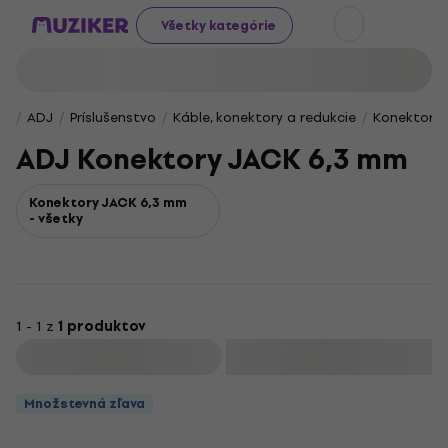
Všetky kategórie
ADJ
Príslušenstvo
Káble, konektory a redukcie
Konektory
ADJ Konektory JACK 6,3 mm
Konektory JACK 6,3 mm
- všetky
1 - 1 z
1 produktov
Filtrovať
Množstevná zľava