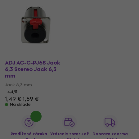
ADJ AC-C-PJ6S Jack
6,3 Stereo Jack 6,3
mm
Jack 6,3 mm
4,4
/5
1,49 €
1,59 €
Na sklade
Predĺžená záruka
Vrátenie tovaru až
Doprava zdarma